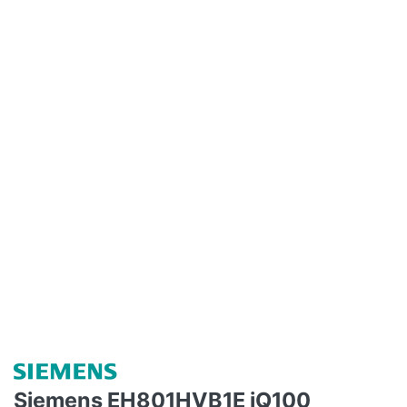
Siemens EH801HVB1E iQ100