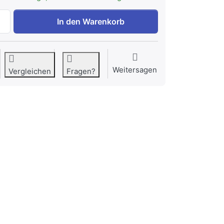
Siemens HB776G1B1 iQ700 Einbau-Backofen 60 x 60 cm Sch
In den Warenkorb
Weitersagen
Vergleichen
Fragen?