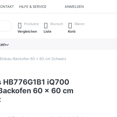
KONTAKT
HILFE & SERVICE
ANMELDEN
isch erste Ergebnisse. Drücken Sie die Eingabetaste, um alle 
Produkte
Wunsch
Waren
Vergleichen
Liste
Korb
ken
Einbau-Backofen 60 x 60 cm Schwarz
s HB776G1B1 iQ700
Backofen 60 x 60 cm
z