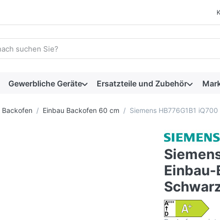
 einen Suchbegriff ein. Während Sie tippen, erscheinen automat
Gewerbliche Geräte
Ersatzteile und Zubehör
Mar
Backofen
Einbau Backofen 60 cm
Siemens HB776G1B1 iQ700 
Siemen
Einbau-
Schwar