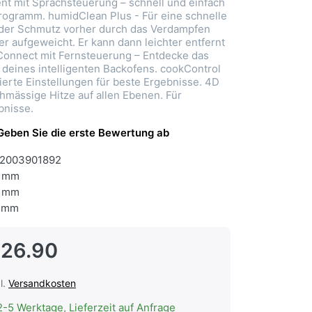
nt mit Sprachsteuerung – schnell und einfach
rogramm. humidClean Plus - Für eine schnelle
 der Schmutz vorher durch das Verdampfen
r aufgeweicht. Er kann dann leichter entfernt
onnect mit Fernsteuerung – Entdecke das
 deines intelligenten Backofens. cookControl
lierte Einstellungen für beste Ergebnisse. 4D
chmässige Hitze auf allen Ebenen. Für
bnisse.
Geben Sie die erste Bewertung ab
2003901892
 mm
 mm
 mm
126.90
l.
Versandkosten
2-5 Werktage, Lieferzeit auf Anfrage