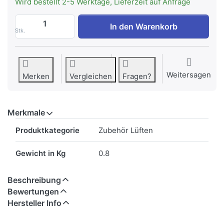
Wird bestellt 2-5 Werktage, Lieferzeit auf Anfrage
Siemens LZ31XXX11 Aluflex-Rohr rund K
In den Warenkorb
Stk.
Weitersagen
Merken
Vergleichen
Fragen?
Merkmale
Merkmale
Produktkategorie
Zubehör Lüften
Gewicht in Kg
0.8
Beschreibung
Bewertungen
Hersteller Info