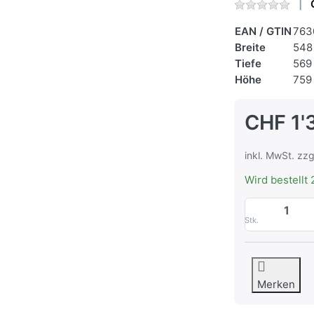
EAN / GTIN
763
Breite
548
Tiefe
569
Höhe
759
CHF 1'
inkl. MwSt. zzg
Wird bestellt 
Stk.
Merken