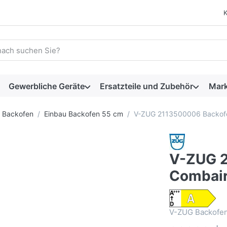
 einen Suchbegriff ein. Während Sie tippen, erscheinen automat
Gewerbliche Geräte
Ersatzteile und Zubehör
Mar
Backofen
Einbau Backofen 55 cm
V-ZUG 2113500006 Backof
V-ZUG 
Combai
V-ZUG Backofe