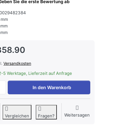
Geben Sie die erste Bewertung ab
0029482384
 mm
 mm
 mm
358.90
l.
Versandkosten
2-5 Werktage, Lieferzeit auf Anfrage
V-ZUG 2113500006 Backofen Combair V600 7UC zu CHF 1'3
In den Warenkorb
Weitersagen
Vergleichen
Fragen?