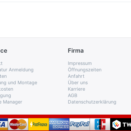
ice
Firma
kt
Impressum
atur Anmeldung
Öffnungszeiten
ten
Anfahrt
rung und Montage
Über uns
kosten
Karriere
rgung
AGB
e Manager
Datenschutzerklärung