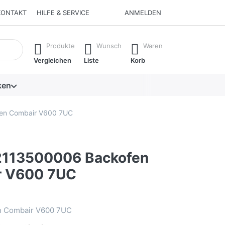
KONTAKT
HILFE & SERVICE
ANMELDEN
isch erste Ergebnisse. Drücken Sie die Eingabetaste, um alle 
Produkte
Wunsch
Waren
Vergleichen
Liste
Korb
ken
en Combair V600 7UC
2113500006 Backofen
r V600 7UC
n Combair V600 7UC