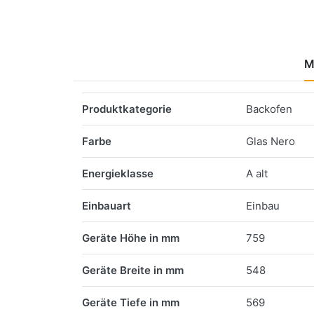
M
Merkmale
Produktkategorie
Backofen
Farbe
Glas Nero
Energieklasse
A alt
Einbauart
Einbau
Geräte Höhe in mm
759
Geräte Breite in mm
548
Geräte Tiefe in mm
569