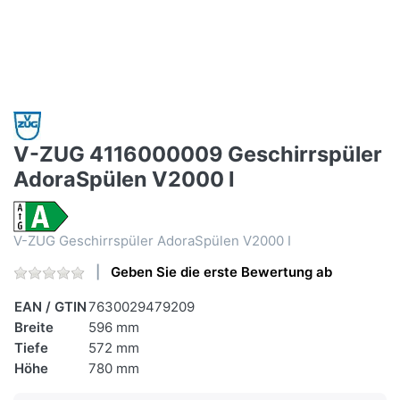
V-ZUG 4116000009 Geschirrspüler
AdoraSpülen V2000 I
V-ZUG Geschirrspüler AdoraSpülen V2000 I
Geben Sie die erste Bewertung ab
EAN / GTIN
7630029479209
Breite
596 mm
Tiefe
572 mm
Höhe
780 mm