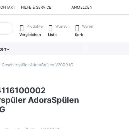
KONTAKT
HILFE & SERVICE
ANMELDEN
isch erste Ergebnisse. Drücken Sie die Eingabetaste, um alle 
Produkte
Wunsch
Waren
Vergleichen
Liste
Korb
ken
Geschirrspüler AdoraSpülen V2000 IG
4116100002
rspüler AdoraSpülen
IG