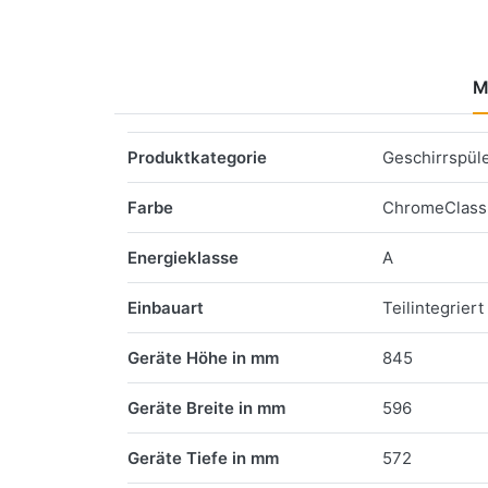
M
Merkmale
Produktkategorie
Geschirrspül
Farbe
ChromeClass
Energieklasse
A
Einbauart
Teilintegriert
Geräte Höhe in mm
845
Geräte Breite in mm
596
Geräte Tiefe in mm
572