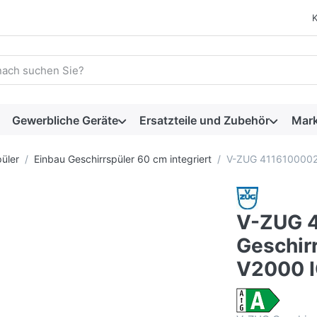
 einen Suchbegriff ein. Während Sie tippen, erscheinen automat
Gewerbliche Geräte
Ersatzteile und Zubehör
Mar
üler
Einbau Geschirrspüler 60 cm integriert
V-ZUG 4116100002 
V-ZUG 
Geschir
V2000 