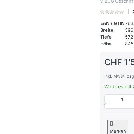
V-ZUG Geschirr
EAN / GTIN
763
Breite
596
Tiefe
572
Höhe
845
CHF 1'
inkl. MwSt. zzg
Wird bestellt 
Stk.
Merken