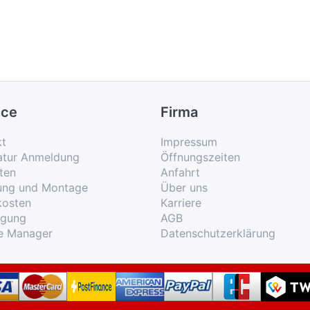
ice
Firma
kt
Impressum
atur Anmeldung
Öffnungszeiten
ten
Anfahrt
rung und Montage
Über uns
kosten
Karriere
rgung
AGB
e Manager
Datenschutzerklärung