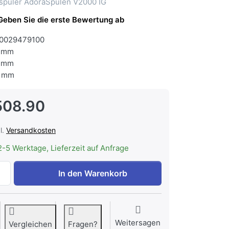
spüler AdoraSpülen V2000 IG
Geben Sie die erste Bewertung ab
0029479100
 mm
 mm
 mm
508.90
l.
Versandkosten
2-5 Werktage, Lieferzeit auf Anfrage
V-ZUG 4116100002 Geschirrspüler AdoraSpülen V2000 IG z
In den Warenkorb
Weitersagen
Vergleichen
Fragen?