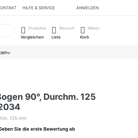
KONTAKT
HILFE & SERVICE
ANMELDEN
isch erste Ergebnisse. Drücken Sie die Eingabetaste, um alle 
Produkte
Wunsch
Waren
Vergleichen
Liste
Korb
ken
ogen 90°, Durchm. 125
2034
chm. 125 mm
Geben Sie die erste Bewertung ab