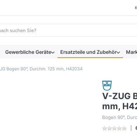
 einen Suchbegriff ein. Während Sie tippen, erscheinen automat
Gewerbliche Geräte
Ersatzteile und Zubehör
Mar
UG Bogen 90°, Durchm. 125 mm, H42034
V-ZUG B
mm, H4
Bogen 90°, Dur