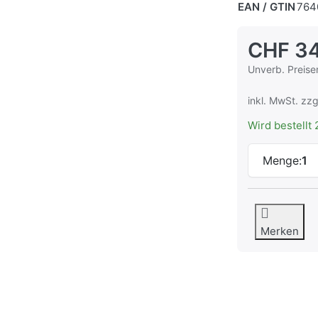
EAN / GTIN
764
CHF 34
Die UVP ist de
Unverb. Preise
inkl. MwSt. zzg
Wird bestellt 
Menge:
1
Merken