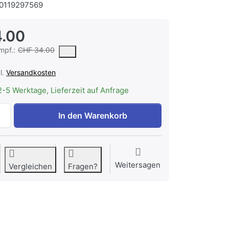
0119297569
.00
r vorgeschlagene oder empfohlene Verkaufspreis eines Produkts, wie 
mpf.:
CHF 34.00
l.
Versandkosten
2-5 Werktage, Lieferzeit auf Anfrage
V-ZUG Bogen 90°, Durchm. 125 mm, H42034 zu CHF 34.00,
In den Warenkorb
Weitersagen
Vergleichen
Fragen?