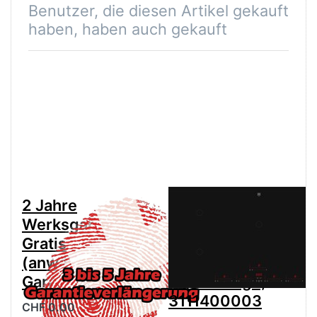
Benutzer, die diesen Artikel gekauft
haben, haben auch gekauft
2 Jahre
V-ZUG
Werksgarantie
Glaskeramikkochfe
Gratis
CookTopInduktion
(anwählen für
V6000 I905
Garantieverlängerung)
BlackDesign,
3111400003
CHF 0.00