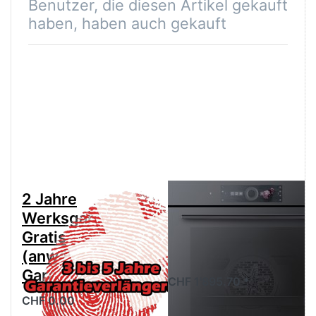
Benutzer, die diesen Artikel gekauft
haben, haben auch gekauft
2 Jahre
V-ZUG Backofen
Werksgarantie
Combair V4000
Gratis
60C,
(anwählen für
2104400005
Garantieverlängerung)
CHF 1'895.70 *
CHF 0.00