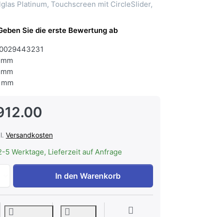
lglas Platinum, Touchscreen mit CircleSlider,
Geben Sie die erste Bewertung ab
0029443231
 mm
 mm
 mm
912.00
l.
Versandkosten
2-5 Werktage, Lieferzeit auf Anfrage
V-ZUG CombiSteamer V6000 38, 2303000004 zu CHF 2'912
In den Warenkorb