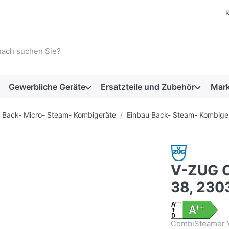
 einen Suchbegriff ein. Während Sie tippen, erscheinen automat
Gewerbliche Geräte
Ersatzteile und Zubehör
Mar
Back- Micro- Steam- Kombigeräte
Einbau Back- Steam- Kombige
V-ZUG 
38, 23
CombiSteamer V