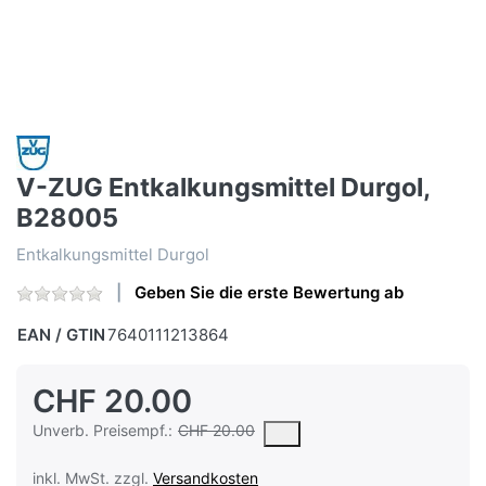
V-ZUG Entkalkungsmittel Durgol,
B28005
Entkalkungsmittel Durgol
Geben Sie die erste Bewertung ab
EAN / GTIN
7640111213864
CHF 20.00
Die UVP ist der vorgeschlagene oder empfohlene Verkaufspreis e
Unverb. Preisempf.:
CHF 20.00
inkl. MwSt. zzgl.
Versandkosten