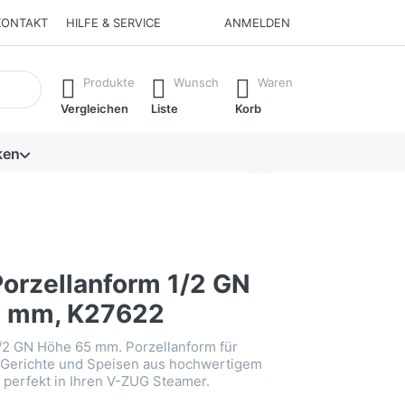
KONTAKT
HILFE & SERVICE
ANMELDEN
isch erste Ergebnisse. Drücken Sie die Eingabetaste, um alle 
Produkte
Wunsch
Waren
Vergleichen
Liste
Korb
ken
orzellanform 1/2 GN
5 mm, K27622
/2 GN Höhe 65 mm. Porzellanform für
 Gerichte und Speisen aus hochwertigem
t perfekt in Ihren V-ZUG Steamer.