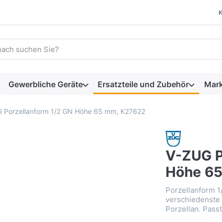
 einen Suchbegriff ein. Während Sie tippen, erscheinen automat
Gewerbliche Geräte
Ersatzteile und Zubehör
Mar
 Porzellanform 1/2 GN Höhe 65 mm, K27622
V-ZUG P
Höhe 6
Porzellanform 1
verschiedenste
Porzellan. Pass