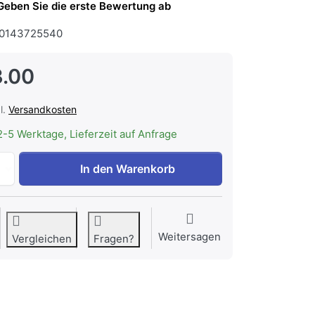
Geben Sie die erste Bewertung ab
0143725540
.00
l.
Versandkosten
2-5 Werktage, Lieferzeit auf Anfrage
V-ZUG Porzellanform 1/2 GN Höhe 65 mm, K27622 zu CHF 
In den Warenkorb
Weitersagen
Vergleichen
Fragen?