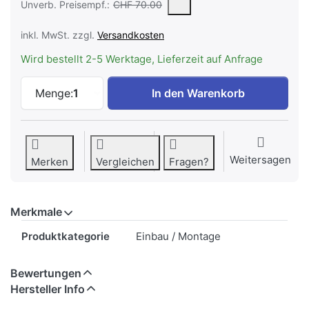
Die UVP ist der vorgeschlagene oder empfohlene Verkaufspreis e
Unverb. Preisempf.:
CHF 70.00
inkl. MwSt. zzgl.
Versandkosten
Wird bestellt 2-5 Werktage, Lieferzeit auf Anfrage
V-ZUG Seitenwandschutzblech weiss, T.
Menge:
1
In den Warenkorb
Weitersagen
Merken
Vergleichen
Fragen?
Merkmale
Merkmale
Produktkategorie
Einbau / Montage
Bewertungen
Hersteller Info