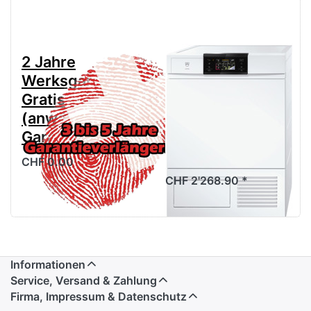
2 Jahre
V-ZUG
Werksgarantie
Wäschetrockner
Gratis
AdoraTrocknen
(anwählen für
V4000 DualDry
Garantieverlängerung)
Weiss,
1203400000
CHF 0.00
CHF 2'268.90 *
Informationen
Service, Versand & Zahlung
Firma, Impressum & Datenschutz