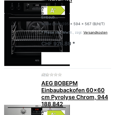
Einbaub…
Maße
(mm)
595 x 594 x 567 (B/H/T)
*
Preise inkl. MwSt., zzgl.
Versandkosten
CHF 928.80 *
Zu diesem Produkt liegen no
AEG
AEG BOBEPM
Einbaubackofen 60x60
cm Pyrolyse Chrom, 944
188 842