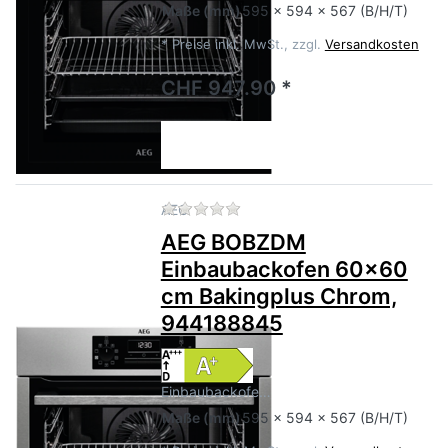
Maße
(mm)
595 x 594 x 567 (B/H/T)
*
Preise inkl. MwSt., zzgl.
Versandkosten
CHF 947.90 *
Zu diesem Produkt liegen no
AEG
AEG BOBZDM
Einbaubackofen 60x60
cm Bakingplus Chrom,
944188845
Einbaubackofe…
Maße
(mm)
595 x 594 x 567 (B/H/T)