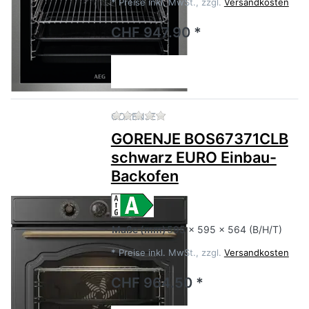
*
Preise inkl. MwSt., zzgl.
Versandkosten
CHF 947.90 *
Zu diesem Produkt liegen no
GORENJE
GORENJE BOS67371CLB
schwarz EURO Einbau-
Backofen
Maße
(mm)
595 x 595 x 564 (B/H/T)
*
Preise inkl. MwSt., zzgl.
Versandkosten
CHF 964.50 *