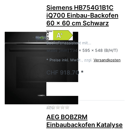
Siemens HB754G1B1C
iQ700 Einbau-Backofen
60 x 60 cm Schwarz
Backofenassistent mit…
Maße
(mm)
594 x 595 x 548 (B/H/T)
*
Preise inkl. MwSt., zzgl.
Versandkosten
CHF 918.70 *
Zu diesem Produkt liegen no
AEG
AEG BOBZRM
Einbaubackofen Katalyse