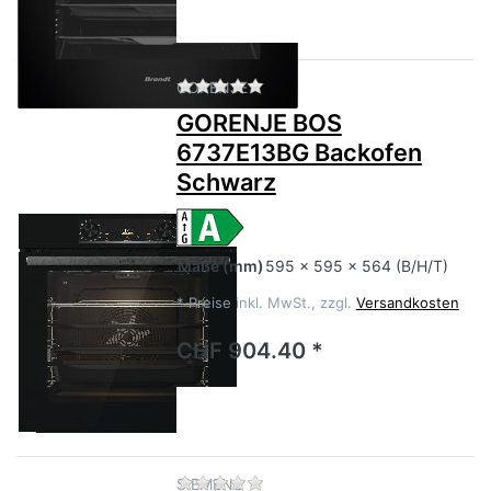
Zu diesem Produkt liegen no
GORENJE
GORENJE BOS
6737E13BG Backofen
Schwarz
Maße
(mm)
595 x 595 x 564 (B/H/T)
*
Preise inkl. MwSt., zzgl.
Versandkosten
CHF 904.40 *
Zu diesem Produkt liegen no
SIEMENS