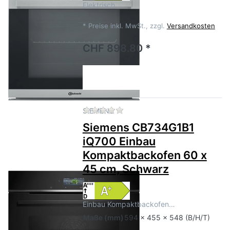
Elektrisch…
*
Preise inkl. MwSt., zzgl.
Versandkosten
CHF 898.80 *
Zu diesem Produkt liegen no
SIEMENS
Siemens CB734G1B1
iQ700 Einbau
Kompaktbackofen 60 x
45 cm, Schwarz
Einbau Kompaktbackofen…
Maße
(mm)
594 x 455 x 548 (B/H/T)