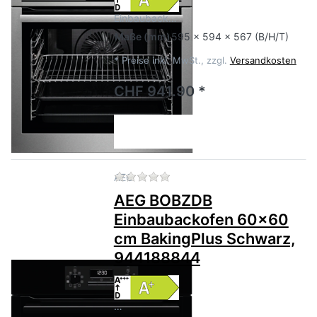
Einbauback…
Maße
(mm)
595 x 594 x 567 (B/H/T)
*
Preise inkl. MwSt., zzgl.
Versandkosten
CHF 941.90 *
Zu diesem Produkt liegen no
AEG
AEG BOBZDB
Einbaubackofen 60x60
cm BakingPlus Schwarz,
944188844
…