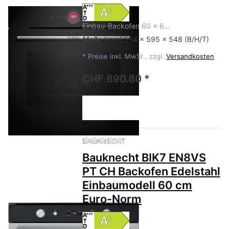
Einbau-Backofen 60 x 6…
Maße
(mm)
594 x 595 x 548 (B/H/T)
*
Preise inkl. MwSt., zzgl.
Versandkosten
CHF 890.80 *
Zu diesem Produkt liegen no
BAUKNECHT
Bauknecht BIK7 EN8VS
PT CH Backofen Edelstahl
Einbaumodell 60 cm
Euro-Norm