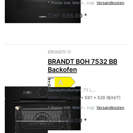
*
Preise inkl. MwSt., zzgl.
Versandkosten
CHF 898.80 *
Zu diesem Produkt liegen no
BRANDT
BRANDT BOH 7532 BB
Backofen
Garraumvolumen: 73 L,…
Maße
(mm)
592 x 597 x 529 (B/H/T)
*
Preise inkl. MwSt., zzgl.
Versandkosten
CHF 899.00 *