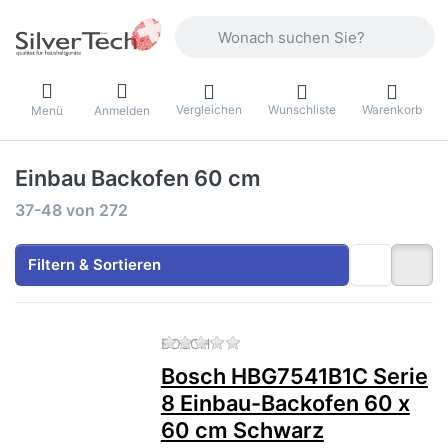
Geben Sie einen Suchbegriff ein. Währ
Vergleichen
Wunschliste
Warenkorb
Menü
Anmelden
Einbau Backofen 60 cm
Suchergebnisse:
37-48
von
272
Filtern & Sortieren
Zu diesem Produkt liegen no
BOSCH
Bosch HBG7541B1C Serie
8 Einbau-Backofen 60 x
60 cm Schwarz