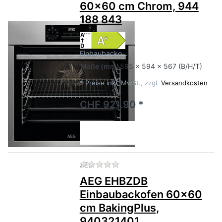
60x60 cm Chrom, 944
188 843
Einbaubacko…
Maße
(mm)
595 x 594 x 567 (B/H/T)
*
Preise inkl. MwSt., zzgl.
Versandkosten
CHF 921.90 *
Zu diesem Produkt liegen no
AEG
AEG EHBZDB
Einbaubackofen 60x60
cm BakingPlus,
940321401