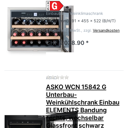
Einbaubarer Weinklimaschrank
Maße
(mm)
591 x 455 x 522 (B/H/T)
*
Preise inkl. MwSt., zzgl.
Versandkosten
CHF 2'038.90 *
Zu diesem Produkt liegen no
ASKO
ASKO WCN 15842 G
Unterbau-
Weinkühlschrank Einbau
ELEMENTS Bandung
rechts, wechselbar
Glassfront schwarz