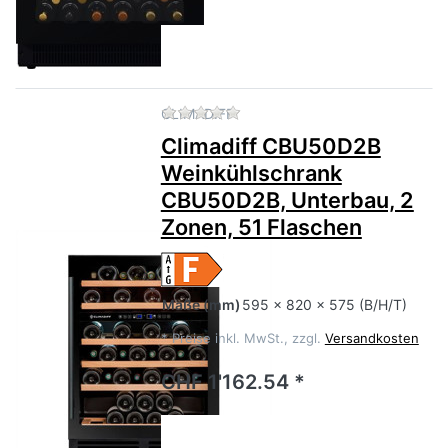
Zu diesem Produkt liegen no
CLIMADIFF
Climadiff CBU50D2B
Weinkühlschrank
CBU50D2B, Unterbau, 2
Zonen, 51 Flaschen
Maße
(mm)
595 x 820 x 575 (B/H/T)
*
Preise inkl. MwSt., zzgl.
Versandkosten
CHF 1'162.54 *