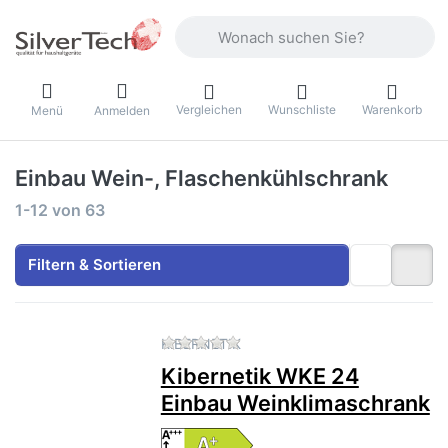
Geben Sie einen Suchbegriff ein. Währ
Vergleichen
Wunschliste
Warenkorb
Menü
Anmelden
Einbau Wein-, Flaschenkühlschrank
Suchergebnisse:
1-12
von
63
Filtern & Sortieren
Zu diesem Produkt liegen no
KIBERNETIK
Kibernetik WKE 24
Einbau Weinklimaschrank