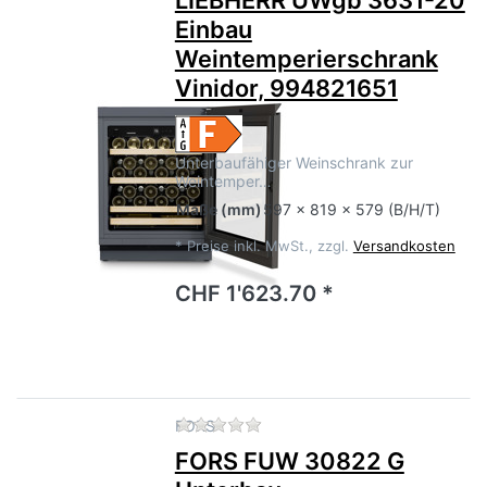
LIEBHERR UWgb 3631-20
Einbau
Weintemperierschrank
Vinidor, 994821651
Unterbaufähiger Weinschrank zur
Weintemper…
Maße
(mm)
597 x 819 x 579 (B/H/T)
*
Preise inkl. MwSt., zzgl.
Versandkosten
CHF 1'623.70 *
Zu diesem Produkt liegen no
FORS
FORS FUW 30822 G