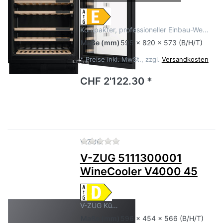
Kompakter, professioneller Einbau-We…
Maße
(mm)
595 x 820 x 573 (B/H/T)
*
Preise inkl. MwSt., zzgl.
Versandkosten
CHF 2'122.30 *
Zu diesem Produkt liegen no
V-ZUG
V-ZUG 5111300001
WineCooler V4000 45
V-ZUG Kü…
Maße
(mm)
596 x 454 x 566 (B/H/T)