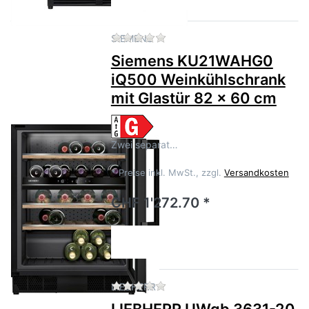
Zu diesem Produkt liegen no
SIEMENS
Siemens KU21WAHG0
iQ500 Weinkühlschrank
mit Glastür 82 x 60 cm
Zwei separat…
*
Preise inkl. MwSt., zzgl.
Versandkosten
CHF 1'272.70 *
Zu diesem Produkt liegen no
LIEBHERR