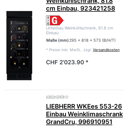
Weinkühlschrank, 81.8
cm Einbau, 923421258
Unterbau Weinkühlschrank, 81.8 cm
Einbau
Maße
(mm)
295 x 818 x 573 (B/H/T)
*
Preise inkl. MwSt., zzgl.
Versandkosten
CHF 2'023.90 *
Zu diesem Produkt liegen no
LIEBHERR
LIEBHERR WKEes 553-26
Einbau Weinklimaschrank
GrandCru, 996910951