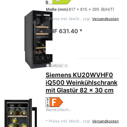
Maße
(mm)
817 x 615 x 295 (B/H/T)
*
Preise inkl. MwSt., zzgl.
Versandkosten
CHF 631.40 *
Zu diesem Produkt liegen no
SIEMENS
Siemens KU20WVHF0
iQ500 Weinkühlschrank
mit Glastür 82 x 30 cm
Weinkühlsch…
*
Preise inkl. MwSt., zzgl.
Versandkosten