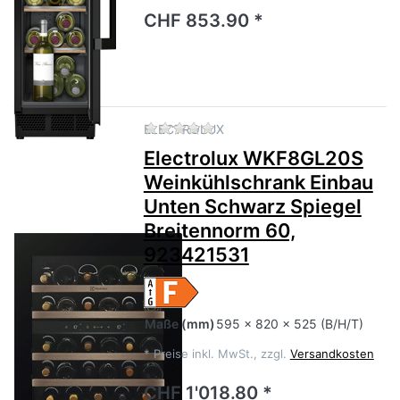
CHF 853.90 *
Zu diesem Produkt liegen no
ELECTROLUX
Electrolux WKF8GL20S
Weinkühlschrank Einbau
Unten Schwarz Spiegel
Breitennorm 60,
923421531
Maße
(mm)
595 x 820 x 525 (B/H/T)
*
Preise inkl. MwSt., zzgl.
Versandkosten
CHF 1'018.80 *