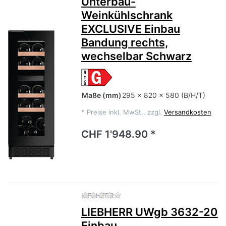
Unterbau-
Weinkühlschrank
EXCLUSIVE Einbau
Bandung rechts,
wechselbar Schwarz
Maße
(mm)
295 x 820 x 580 (B/H/T)
*
Preise inkl. MwSt., zzgl.
Versandkosten
CHF 1'948.90 *
Zu diesem Produkt liegen no
LIEBHERR
LIEBHERR UWgb 3632-20
Einbau