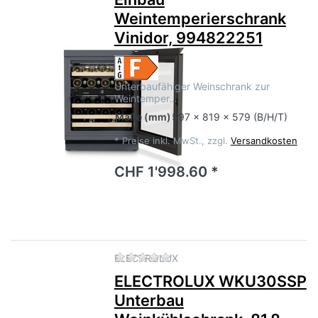
Weintemperierschrank
Vinidor, 994822251
Unterbaufähiger Weinschrank zur
Weintemper…
Maße
(mm)
597 x 819 x 579 (B/H/T)
*
Preise inkl. MwSt., zzgl.
Versandkosten
CHF 1'998.60 *
Zu diesem Produkt liegen no
ELECTROLUX
ELECTROLUX WKU30SSP
Unterbau