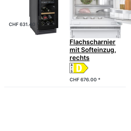
Weinklimaschrank
Serie 6,
Unterbau-
Kühlschrank mit
CHF 631.40 *
Gefrierfach, 82
x 60 cm,
Flachscharnier
mit Softeinzug,
rechts
CHF 676.00 *
Drücken Sie
Drücken Sie
ENTER für
ENTER für
mehr
mehr
Optionen zu
Optionen zu
Bosch
Bosch
KUL22ADD0H
KIL22ADD1
Bosch Serie
Serie 6
6, Unterbau-
Einbau-