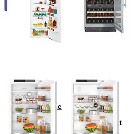
Filtern & Sortieren
Drücken Sie
Drücken Sie
ENTER für
ENTER für
mehr
mehr
Optionen zu
Optionen zu
Bosch
Bosch
KIR41VFE0
KIL42VFE0
Serie 4
Serie 4
Einbau-
Einbau-
Kühlschrank
Kühlschrank
122.5 x 56
mit
cm,
Gefrierfach
Flachscharnier
122.5 x 56 cm
Flachscharnier
Zu diesem Produkt liegen noch keine Bewertungen 
Zu diesem Produkt 
BOSCH
BOSCH
Bosch
Bosch
KIR41VFE0 Serie
KIL42VFE0
4 Einbau-
Serie 4 Einbau-
Kühlschrank
Kühlschrank mit
122.5 x 56 cm,
Gefrierfach