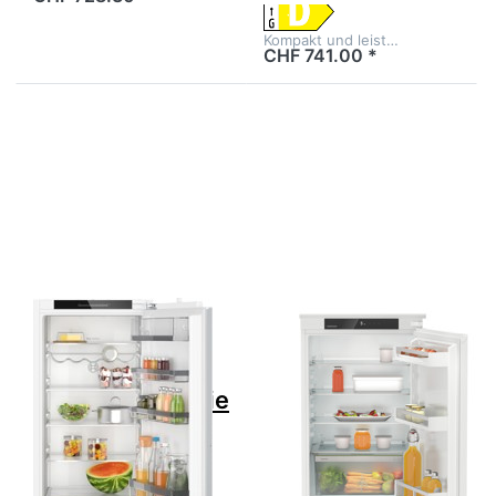
Kompakt und leist…
CHF 741.00 *
Drücken Sie
Drücken Sie
ENTER für
ENTER für mehr
mehr
Optionen zu
Optionen zu
LIEBHERR IRSe
Bosch
3900-22
KIR41ADD1
Einbaukühlschrank
Serie 6
Pure, 994878151
Einbau-
Kühlschrank
122.5 x 56 cm
Flachscharnier
mit
Softeinzug
Zu diesem Produkt liegen noch keine Bewertungen 
Zu diesem Produkt 
BOSCH
LIEBHERR
Bosch
LIEBHERR IRSe
KIR41ADD1 Serie
3900-22
6 Einbau-
Einbaukühlschrank
Kühlschrank
Pure, 994878151
122.5 x 56 cm