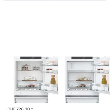
Drücken Sie
Drücken Sie
ENTER für
ENTER für
mehr
mehr
Optionen zu
Optionen zu
Siemens
Siemens
KU21RADE0
KU22LADD0H
iQ500
iQ500
Einbau-
Unterbau-
Kühlschrank
Kühlschrank
82 x 60 cm
mit
Gefrierfach
82 x 60 cm
Zu diesem Produkt liegen noch keine Bewertungen 
Zu diesem Produkt 
SIEMENS
SIEMENS
Siemens
Siemens
KU21RADE0
KU22LADD0H
iQ500 Einbau-
iQ500
Kühlschrank 82
Unterbau-
x 60 cm
Kühlschrank mit
Gefrierfach 82 x
60 cm
Mit klimatisiertem…
CHF 728.30 *