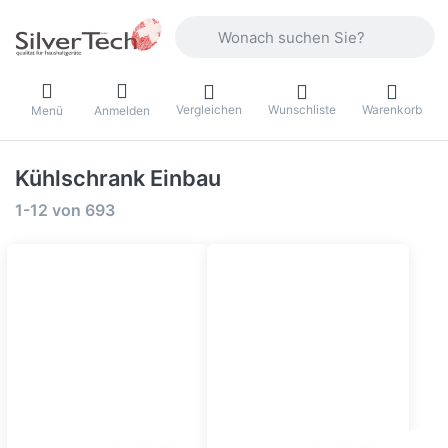
Geben Sie einen Suchbegriff ein. Währ
Vergleichen
Wunschliste
Warenkorb
Menü
Anmelden
Kühlschrank Einbau
Suchergebnisse:
1-12
von
693