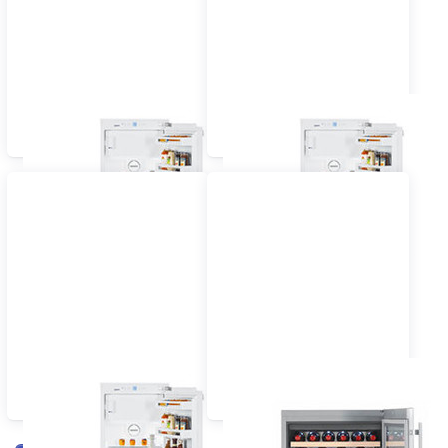
Einbau Kühlschrank 60
Einbau Kühlschrank 55
cm dekorfähig
cm vollintegriert
Einbau Kühlschrank 60
Einbau Wein-,
cm vollintegriert
Flaschenkühlschrank