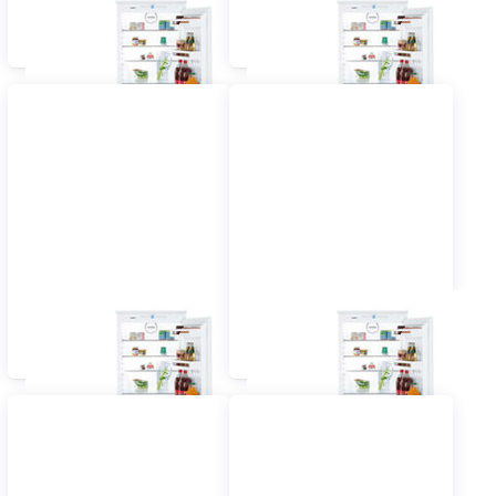
Einbau Kühlschrank mit
Einbau Kühlschrank mit
Gefrierfach 55 cm
Gefrierfach 60 cm und
vollintegriert
grösser vollintegriert
Einbau Kühlschrank mit
Einbau Kühlschrank mit
Gefrierfach 55 cm
Gefrierfach 60 cm
dekorfähig
dekorfähig