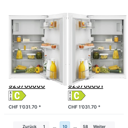
Rechts
Links
wechselbar
wechselbar
Breitennorm
Breitennorm
55,
55,
923766000
923766001
Zu diesem Produkt liegen noch keine Bewertungen 
Zu diesem Produkt 
ELECTROLUX
ELECTROLUX
Electrolux
Electrolux
IK161SR
IK161SL
Kühlschrank
Kühlschrank
Integrierbar
Integrierbar
Rechts
Links
wechselbar
wechselbar
Breitennorm 55,
Breitennorm 55,
923766000
923766001
CHF 1'031.70 *
CHF 1'031.70 *
Zurück
1
...
10
...
58
Weiter