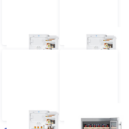
Einbau Kühlschrank 60
Einbau Kühlschrank 55
cm dekorfähig
cm vollintegriert
Einbau Kühlschrank 60
Einbau Wein-,
cm vollintegriert
Flaschenkühlschrank