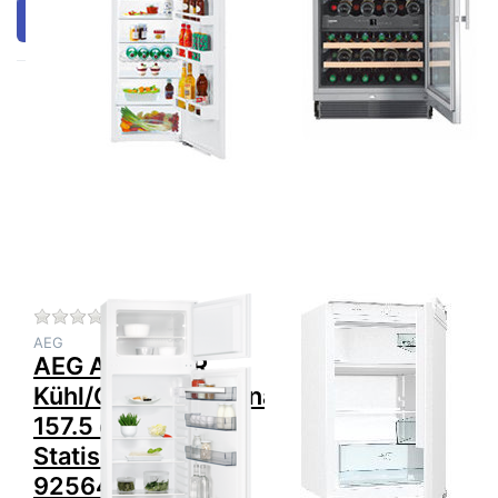
Filtern & Sortieren
Drücken Sie ENTER für
Drücken Sie
mehr Optionen zu AEG
ENTER für
AIK2683R
mehr Optionen
Kühl/Gefrierkombination
zu GORENJE
157.5 cm Statisch,
RBI 209 EE1
925644002
Kühlschrank
mit Gefrierfach
vollintegrierbar
rechts
Zu diesem Produkt liegen noch keine Bewertungen 
Zu diesem Produkt 
AEG
GORENJE
AEG AIK2683R
GORENJE RBI
Kühl/Gefrierkombination
209 EE1
157.5 cm
Kühlschrank mit
Statisch,
Gefrierfach
925644002
vollintegrierbar