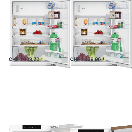
Zu diesem Produkt liegen noch keine Bewertungen 
Zu diesem Produkt 
V-ZUG
V-ZUG
V-ZUG
V-ZUG
5112800000
5112800001
Kühl-/Gefriergerät
Kühl-/Gefriergerät
Ideal eco
Ideal eco
V-ZUG Kü…
V-ZUG Kü…
CHF 1'028.70 *
CHF 1'028.90 *
Drücken Sie
Drücken Sie
ENTER für
ENTER für
mehr
mehr
Optionen
Optionen
zu ASKO R
zu ASKO R
22881 I
30931 EI
Unterbau-
Kühlschrank
Kühlschrank
Einbau
Einbau
PREMIUM
PREMIUM
Bandung
Bandung
rechts,
rechts,
wechselbar
wechselbar
Zu diesem Produkt liegen noch keine Bewertungen 
Zu diesem Produkt 