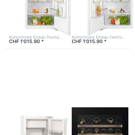
Einbau Festtür
Einbau Festtür
122.4 cm Weiss,
122.4 cm Weiss,
933033260
933033259
Kühlschrank Einbau Festtü…
Kühlschrank Einbau Festtü…
CHF 1'015.90 *
CHF 1'015.90 *
Drücken Sie
Drücken Sie
ENTER für
ENTER für mehr
mehr Optionen
Optionen zu
zu SIBIR EKI
Electrolux
18024
WKF8GL20S
Kühlschrank
Weinkühlschrank
mit Gefrierfach
Einbau Unten
vollintegrierbar
Schwarz Spiegel
rechts
Breitennorm 60,
923421531
Zu diesem Produkt liegen noch keine Bewertungen 
Zu diesem Produkt 
SIBIR
ELECTROLUX
SIBIR EKI 18024
Electrolux
Kühlschrank mit
WKF8GL20S