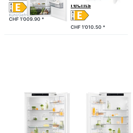
rechts
Kühl/Gefrie…
CHF 1'009.90 *
CHF 1'010.50 *
Drücken Sie
Drücken Sie
ENTER für
ENTER für
mehr
mehr
Optionen zu
Optionen zu
ELECTROLUX
ELECTROLUX
IK2240CR
IK2240CL
Kühlschrank
Kühlschrank
Einbau
Einbau
Festtür 122.4
Festtür 122.4
cm Weiss,
cm Weiss,
933033260
933033259
Zu diesem Produkt liegen noch keine Bewertungen 
Zu diesem Produkt 
ELECTROLUX
ELECTROLUX
ELECTROLUX
ELECTROLUX
IK2240CR
IK2240CL
Kühlschrank
Kühlschrank