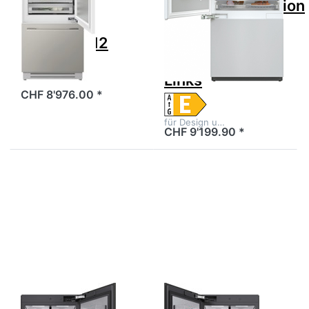
V6000 75
Gefrierkombination
Supreme,
E Vollintegriert
5111500012
Höhe 212.7cm
90.8cm 2Türig
Links
CHF 8'976.00 *
für Design u…
CHF 9'199.90 *
Drücken Sie
Drücken Sie
ENTER für mehr
ENTER für mehr
Optionen zu MIELE
Optionen zu MIELE
KFMC 3834 Kühl-
KFMC 3834 Kühl-
Gefrierkombination
Gefrierkombination
D Vollintegriert
D Vollintegriert
Höhe 212.3cm
Höhe 212.3cm
75.6cm Türe
75.6cm Türe Links
Rechts plus
plus Schublade
Schublade
Zu diesem Produkt liegen noch keine Bewertungen 
Zu diesem Produkt 