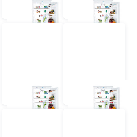
Einbau Kühlschrank mit
Einbau Kühlschrank mit
Gefrierfach 55 cm
Gefrierfach 60 cm und
vollintegriert
grösser vollintegriert
Einbau Kühlschrank mit
Einbau Kühlschrank mit
Gefrierfach 55 cm
Gefrierfach 60 cm
dekorfähig
dekorfähig