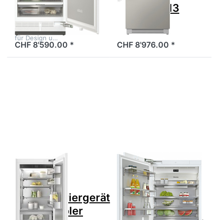
90.8cm Rechts
5111500013
für Design u…
CHF 8'590.00 *
CHF 8'976.00 *
Drücken Sie
Drücken Sie
ENTER für mehr
ENTER für mehr
Optionen zu V-
Optionen zu MIELE
ZUG
KF 2912 Vi
Kühl-/Gefriergerät
MasterCool Kühl-
CombiCooler
Gefrierkombination
V6000 75
E Vollintegriert
Supreme,
Höhe 212.7cm
5111500012
90.8cm 2Türig
Links
Zu diesem Produkt liegen noch keine Bewertungen 
Zu diesem Produkt 
V-ZUG
MIELE
V-ZUG
MIELE KF 2912
Kühl-/Gefriergerät
Vi MasterCool
CombiCooler
Kühl-