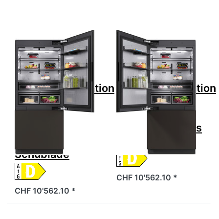
90cm Türe Rechts
90cm Türe Links
plus Schublade
plus Schublade
Zu diesem Produkt liegen noch keine Bewertungen 
Zu diesem Produkt 
MIELE
MIELE
MIELE KFMC
MIELE KFMC
3844 Kühl-
3844 Kühl-
Gefrierkombination
Gefrierkombination
D Vollintegriert
D Vollintegriert
Höhe 212.3cm
Höhe 212.3cm
90cm Türe
90cm Türe Links
Rechts plus
plus Schublade
Schublade
CHF 10'562.10 *
CHF 10'562.10 *
Drücken Sie