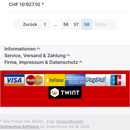
CHF 10'927.10 *
Zurück
1
...
56
57
58
Weiter
Informationen
Service, Versand & Zahlung
Firma, Impressum & Datenschutz
* Alle Preise inkl. MwSt., zzgl.
Versandkosten
Onlineshop Software
by SmartStore AG © 2026