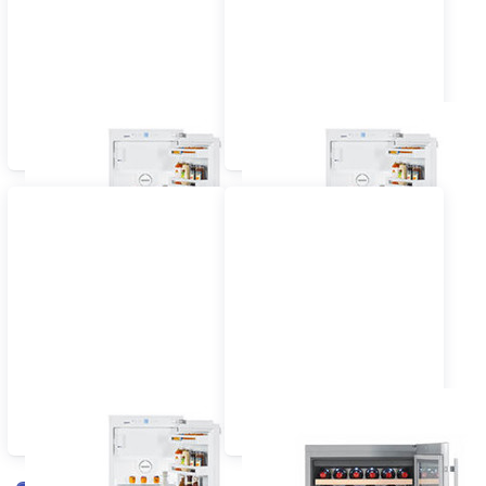
Einbau Kühlschrank 60
Einbau Kühlschrank 55
cm dekorfähig
cm vollintegriert
Einbau Kühlschrank 60
Einbau Wein-,
cm vollintegriert
Flaschenkühlschrank