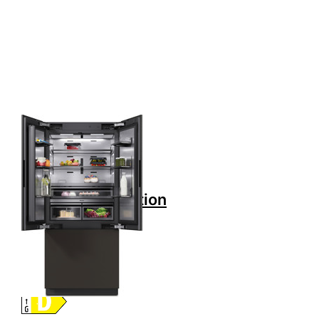
ENTER für mehr
Optionen zu MIELE
KFMC 3844 FD
Kühl-
Gefrierkombination
D Vollintegriert
Höhe 212.3cm
90cm 2 Türig plus
Schublade
Zu diesem Produkt liegen noch keine Bewertungen 
MIELE
MIELE KFMC
3844 FD Kühl-
Gefrierkombination
D Vollintegriert
Höhe 212.3cm
90cm 2 Türig
plus Schublade