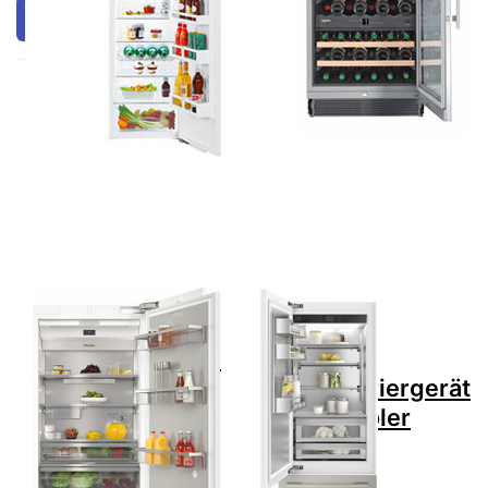
Filtern & Sortieren
Drücken Sie
Drücken Sie
ENTER für
ENTER für mehr
mehr
Optionen zu V-
Optionen zu
ZUG
MIELE K
Kühl-/Gefriergerät
2902 Vi
CombiCooler
MasterCool
V6000 75
Kühlschrank
Supreme,
C
5111500013
Vollintegriert
Höhe
212.7cm
90.8cm
Zu diesem Produkt liegen noch keine Bewertungen 
Zu diesem Produkt 
Rechts
MIELE
V-ZUG
MIELE K 2902 Vi
V-ZUG
MasterCool
Kühl-/Gefriergerät
Kühlschrank C
CombiCooler
Vollintegriert
V6000 75
Höhe 212.7cm
Supreme,