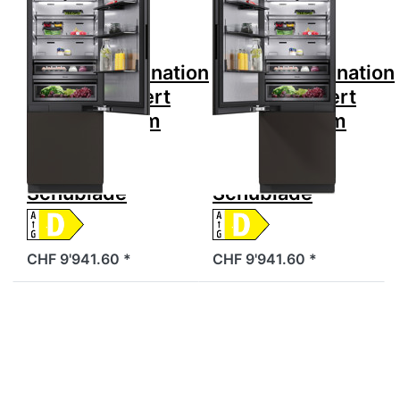
MIELE
MIELE
MIELE KFMC
MIELE KFMC
3834 Kühl-
3834 Kühl-
Gefrierkombination
Gefrierkombination
D Vollintegriert
D Vollintegriert
Höhe 212.3cm
Höhe 212.3cm
75.6cm Türe
75.6cm Türe
Rechts plus
Links plus
Schublade
Schublade
CHF 9'941.60 *
CHF 9'941.60 *
Drücken Sie
Drücken Sie
ENTER für mehr
ENTER für mehr
Optionen zu MIELE
Optionen zu MIELE
KFMC 3844 Kühl-
KFMC 3844 Kühl-
Gefrierkombination
Gefrierkombination
D Vollintegriert
D Vollintegriert
Höhe 212.3cm
Höhe 212.3cm