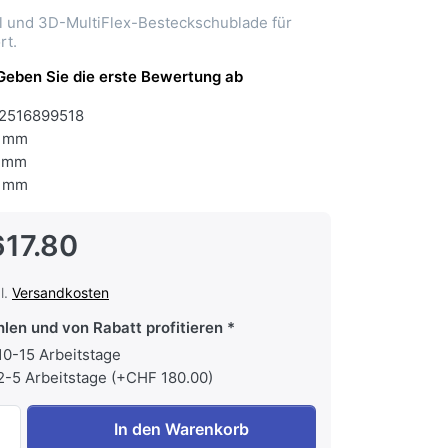
l und 3D-MultiFlex-Besteckschublade für
rt.
Geben Sie die erste Bewertung ab
2516899518
 mm
 mm
 mm
617.80
l.
Versandkosten
hlen und von Rabatt profitieren
 10-15 Arbeitstage
 2-5 Arbeitstage (+CHF 180.00)
MIELE G 3725-55 SCi Geschirrspüler Integriert Blende Edels
In den Warenkorb