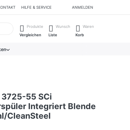
KONTAKT
HILFE & SERVICE
ANMELDEN
isch erste Ergebnisse. Drücken Sie die Eingabetaste, um alle 
Produkte
Wunsch
Waren
Vergleichen
Liste
Korb
ken
 3725-55 SCi
spüler Integriert Blende
hl/CleanSteel