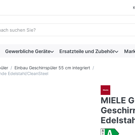
 einen Suchbegriff ein. Während Sie tippen, erscheinen automat
Gewerbliche Geräte
Ersatzteile und Zubehör
Mar
üler
Einbau Geschirrspüler 55 cm integriert
nde Edelstahl/CleanSteel
MIELE G
Geschirr
Edelsta