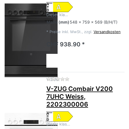
Dieser kla…
Maße
(mm)
548 x 759 x 569 (B/H/T)
*
Preise inkl. MwSt., zzgl.
Versandkosten
CHF 938.90 *
Zu diesem Produkt liegen no
V-ZUG
V-ZUG Combair V200
7UHC Weiss,
2202300006
Dieser klas…