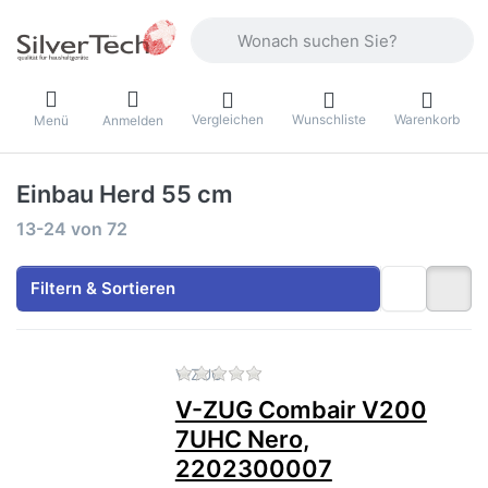
Geben Sie einen Suchbegriff ein. Währ
Vergleichen
Wunschliste
Warenkorb
Menü
Anmelden
Einbau Herd 55 cm
Suchergebnisse:
13-24
von
72
Filtern & Sortieren
Zu diesem Produkt liegen no
V-ZUG
V-ZUG Combair V200
7UHC Nero,
2202300007