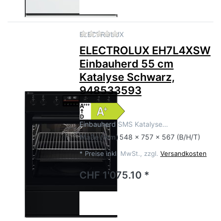
Zu diesem Produkt liegen no
ELECTROLUX
ELECTROLUX EH7L4XSW
Einbauherd 55 cm
Katalyse Schwarz,
948533593
Einbauherd SMS Katalyse…
Maße
(mm)
548 x 757 x 567 (B/H/T)
*
Preise inkl. MwSt., zzgl.
Versandkosten
CHF 1'075.10 *