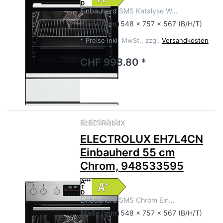
Einbauherd SMS Katalyse W…
Maße
(mm)
548 x 757 x 567 (B/H/T)
*
Preise inkl. MwSt., zzgl.
Versandkosten
CHF 998.80 *
Zu diesem Produkt liegen no
ELECTROLUX
ELECTROLUX EH7L4CN
Einbauherd 55 cm
Chrom, 948533595
Einbauherd SMS Chrom Ein…
Maße
(mm)
548 x 757 x 567 (B/H/T)