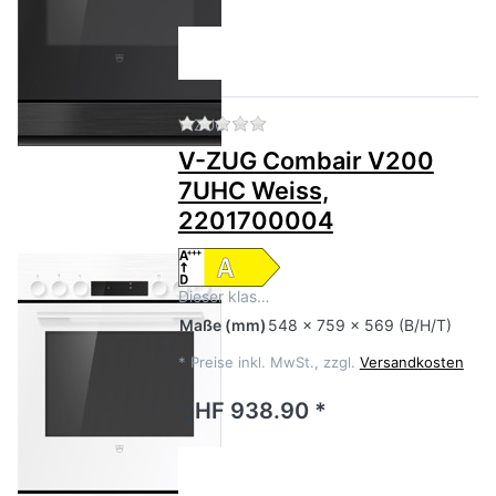
Zu diesem Produkt liegen no
V-ZUG
V-ZUG Combair V200
7UHC Weiss,
2201700004
Dieser klas…
Maße
(mm)
548 x 759 x 569 (B/H/T)
*
Preise inkl. MwSt., zzgl.
Versandkosten
CHF 938.90 *