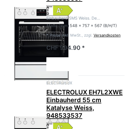
Einbauherd SMS Weiss. De…
Maße
(mm)
548 x 757 x 567 (B/H/T)
*
Preise inkl. MwSt., zzgl.
Versandkosten
CHF 994.90 *
Zu diesem Produkt liegen no
ELECTROLUX
ELECTROLUX EH7L2XWE
Einbauherd 55 cm
Katalyse Weiss,
948533537