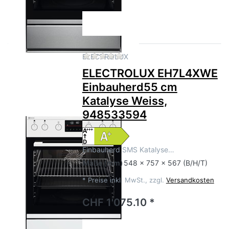
Zu diesem Produkt liegen no
ELECTROLUX
ELECTROLUX EH7L4XWE
Einbauherd55 cm
Katalyse Weiss,
948533594
Einbauherd SMS Katalyse…
Maße
(mm)
548 x 757 x 567 (B/H/T)
*
Preise inkl. MwSt., zzgl.
Versandkosten
CHF 1'075.10 *