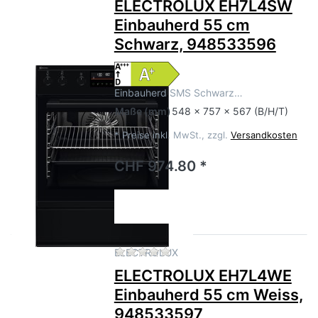
ELECTROLUX EH7L4SW
Einbauherd 55 cm
Schwarz, 948533596
Einbauherd SMS Schwarz…
Maße
(mm)
548 x 757 x 567 (B/H/T)
*
Preise inkl. MwSt., zzgl.
Versandkosten
CHF 974.80 *
Zu diesem Produkt liegen no
ELECTROLUX
ELECTROLUX EH7L4WE
Einbauherd 55 cm Weiss,
948533597