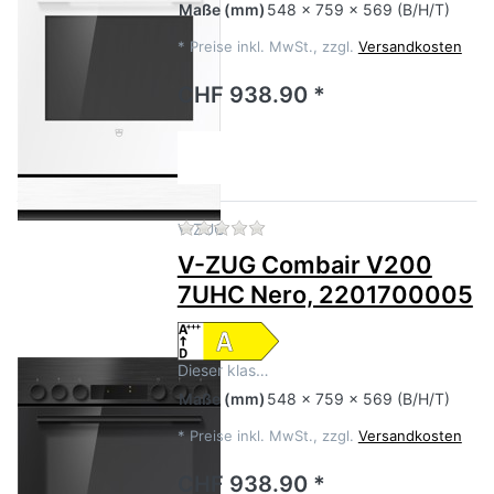
Maße
(mm)
548 x 759 x 569 (B/H/T)
*
Preise inkl. MwSt., zzgl.
Versandkosten
CHF 938.90 *
Zu diesem Produkt liegen no
V-ZUG
V-ZUG Combair V200
7UHC Nero, 2201700005
Dieser klas…
Maße
(mm)
548 x 759 x 569 (B/H/T)
*
Preise inkl. MwSt., zzgl.
Versandkosten
CHF 938.90 *