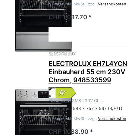
*
Preise inkl. MwSt., zzgl.
Versandkosten
CHF 1'037.70 *
Zu diesem Produkt liegen no
ELECTROLUX
ELECTROLUX EH7L4YCN
Einbauherd 55 cm 230V
Chrom, 948533599
Einbauherd SMS 230V Chr…
Maße
(mm)
548 x 757 x 567 (B/H/T)
*
Preise inkl. MwSt., zzgl.
Versandkosten
CHF 1'038.90 *