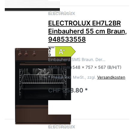
Zu diesem Produkt liegen no
ELECTROLUX
ELECTROLUX EH7L2BR
Einbauherd 55 cm Braun,
948533558
Einbauherd SMS Braun. Der…
Maße
(mm)
548 x 757 x 567 (B/H/T)
*
Preise inkl. MwSt., zzgl.
Versandkosten
CHF 958.80 *
Zu diesem Produkt liegen no
ELECTROLUX