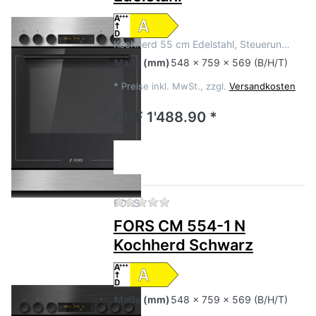
Kochherd 55 cm Edelstahl, Steuerun…
Maße
(mm)
548 x 759 x 569 (B/H/T)
*
Preise inkl. MwSt., zzgl.
Versandkosten
CHF 1'488.90 *
Zu diesem Produkt liegen no
FORS
FORS CM 554-1 N
Kochherd Schwarz
Maße
(mm)
548 x 759 x 569 (B/H/T)