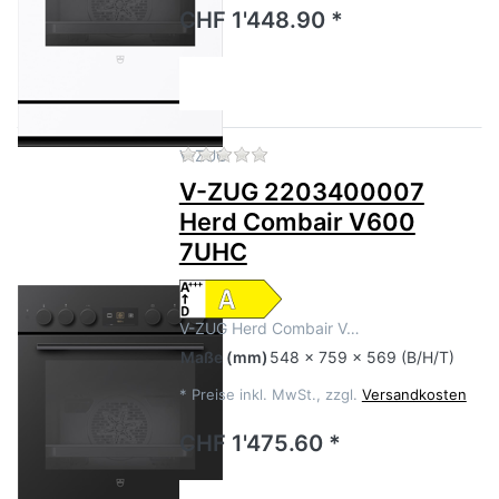
CHF 1'448.90 *
Zu diesem Produkt liegen no
V-ZUG
V-ZUG 2203400007
Herd Combair V600
7UHC
V-ZUG Herd Combair V…
Maße
(mm)
548 x 759 x 569 (B/H/T)
*
Preise inkl. MwSt., zzgl.
Versandkosten
CHF 1'475.60 *