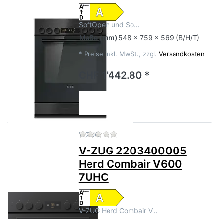
SoftOpen und So…
Maße
(mm)
548 x 759 x 569 (B/H/T)
*
Preise inkl. MwSt., zzgl.
Versandkosten
CHF 1'442.80 *
Zu diesem Produkt liegen no
V-ZUG
V-ZUG 2203400005
Herd Combair V600
7UHC
V-ZUG Herd Combair V…