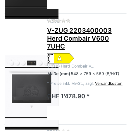
Zu diesem Produkt liegen no
V-ZUG
V-ZUG 2203400003
Herd Combair V600
7UHC
V-ZUG Herd Combair V…
Maße
(mm)
548 x 759 x 569 (B/H/T)
*
Preise inkl. MwSt., zzgl.
Versandkosten
CHF 1'478.90 *