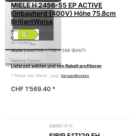
MIELE H 2456-55 EP ACTIVE
Einbauherd (400V) Höhe 75.8cm
BrillantWeiss
im modern…
Maße
(mm)
548 x 758 x 568 (B/H/T)
Weitere Option:
Lieferzeit wählen und von Rabatt profitieren
*
Preise inkl. MwSt., zzgl.
Versandkosten
CHF 1'569.40 *
Zu diesem Produkt liegen no
SIBIR
SIBIR 517129 EH