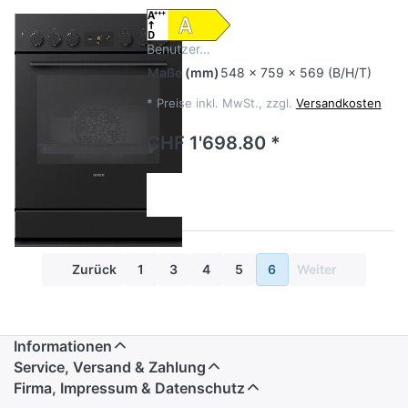
Benutzer…
Maße
(mm)
548 x 759 x 569 (B/H/T)
*
Preise inkl. MwSt., zzgl.
Versandkosten
CHF 1'698.80 *
Zurück
1
3
4
5
6
Weiter
Informationen
Service, Versand & Zahlung
Firma, Impressum & Datenschutz