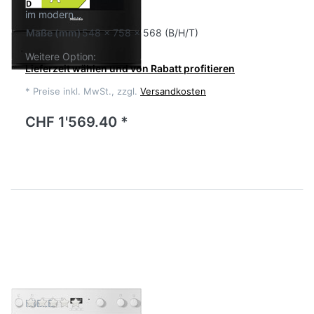
im modern…
Maße
(mm)
548 x 758 x 568 (B/H/T)
Weitere Option:
Lieferzeit wählen und von Rabatt profitieren
*
Preise inkl. MwSt., zzgl.
Versandkosten
CHF 1'569.40 *
Zu diesem Produkt liegen noch keine Bewertu
MIELE