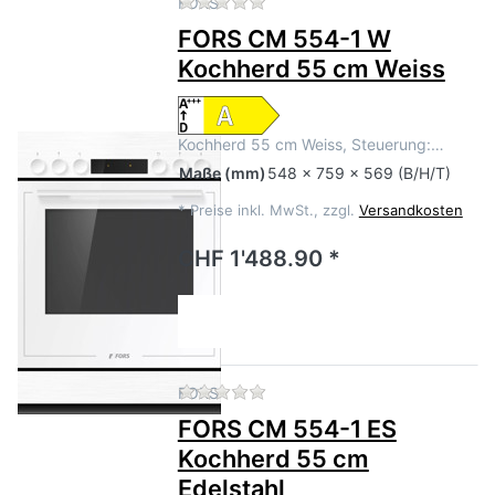
Zu diesem Produkt liegen no
FORS
FORS CM 554-1 W
Kochherd 55 cm Weiss
Kochherd 55 cm Weiss, Steuerung:…
Maße
(mm)
548 x 759 x 569 (B/H/T)
*
Preise inkl. MwSt., zzgl.
Versandkosten
CHF 1'488.90 *
Zu diesem Produkt liegen no
FORS
FORS CM 554-1 ES
Kochherd 55 cm
Edelstahl