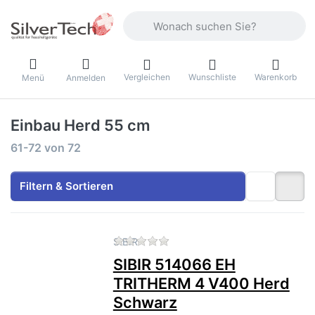
Geben Sie einen Suchbegriff ein. Währ
Vergleichen
Wunschliste
Warenkorb
Menü
Anmelden
Einbau Herd 55 cm
Suchergebnisse:
61-72
von
72
Filtern & Sortieren
Zu diesem Produkt liegen no
SIBIR
SIBIR 514066 EH
TRITHERM 4 V400 Herd
Schwarz