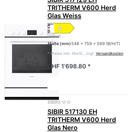
TRITHERM V600 Herd
Glas Weiss
Vielseit…
Maße
(mm)
548 x 759 x 569 (B/H/T)
*
Preise inkl. MwSt., zzgl.
Versandkosten
CHF 1'698.80 *
Zu diesem Produkt liegen no
SIBIR
SIBIR 517130 EH
TRITHERM V600 Herd
Glas Nero