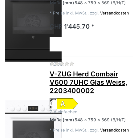
Maße
(mm)
548 x 759 x 569 (B/H/T)
*
Preise inkl. MwSt., zzgl.
Versandkosten
CHF 1'445.70 *
Zu diesem Produkt liegen no
V-ZUG
V-ZUG Herd Combair
V600 7UHC Glas Weiss,
2203400002
Zur einfachen…
Maße
(mm)
548 x 759 x 569 (B/H/T)
*
Preise inkl. MwSt., zzgl.
Versandkosten