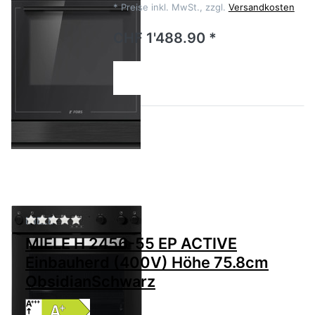
*
Preise inkl. MwSt., zzgl.
Versandkosten
CHF 1'488.90 *
Zu diesem Produkt liegen noch keine Bewertu
MIELE
MIELE H 2456-55 EP ACTIVE
Einbauherd (400V) Höhe 75.8cm
ObsidianSchwarz