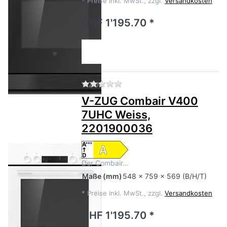
*
Preise inkl. MwSt., zzgl.
Versandkosten
CHF 1'195.70 *
Zu diesem Produkt liegen no
V-ZUG
V-ZUG Combair V400
7UHC Weiss,
2201900036
Der Combair…
Maße
(mm)
548 x 759 x 569 (B/H/T)
*
Preise inkl. MwSt., zzgl.
Versandkosten
CHF 1'195.70 *