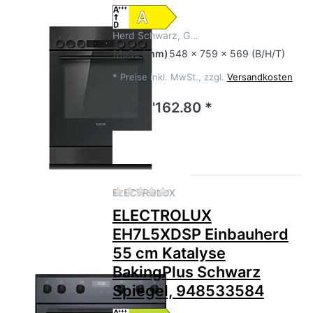
Herd Schwarz, G…
Maße
(mm)
548 x 759 x 569 (B/H/T)
*
Preise inkl. MwSt., zzgl.
Versandkosten
CHF 1'162.80 *
Zu diesem Produkt liegen no
ELECTROLUX
ELECTROLUX
EH7L5XDSP Einbauherd
55 cm Katalyse
BakingPlus Schwarz
Spiegel, 948533584