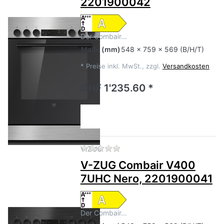
2201900042
Der Combair…
Maße
(mm)
548 x 759 x 569 (B/H/T)
*
Preise inkl. MwSt., zzgl.
Versandkosten
CHF 1'235.60 *
Zu diesem Produkt liegen no
V-ZUG
V-ZUG Combair V400
7UHC Nero, 2201900041
Der Combair…