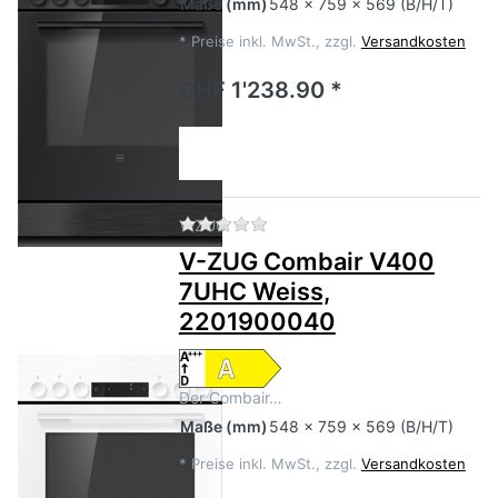
Maße
(mm)
548 x 759 x 569 (B/H/T)
*
Preise inkl. MwSt., zzgl.
Versandkosten
CHF 1'238.90 *
Zu diesem Produkt liegen no
V-ZUG
V-ZUG Combair V400
7UHC Weiss,
2201900040
Der Combair…
Maße
(mm)
548 x 759 x 569 (B/H/T)
*
Preise inkl. MwSt., zzgl.
Versandkosten