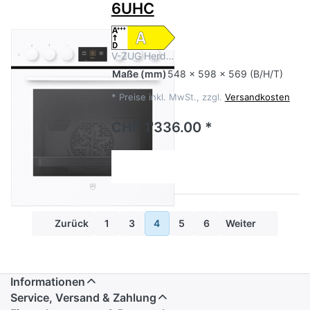
6UHC
V-ZUG Herd…
Maße
(mm)
548 x 598 x 569 (B/H/T)
*
Preise inkl. MwSt., zzgl.
Versandkosten
CHF 1'336.00 *
Zurück
1
3
4
5
6
Weiter
Informationen
Service, Versand & Zahlung