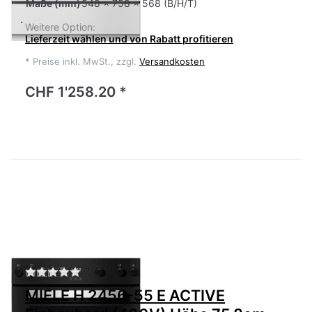
Maße
(mm)
548 x 758 x 568 (B/H/T)
Weitere Option:
Lieferzeit wählen und von Rabatt profitieren
*
Preise inkl. MwSt., zzgl.
Versandkosten
CHF 1'258.20 *
Zu diesem Produkt liegen noch keine Bewertu
MIELE
MIELE H 2456-55 E ACTIVE