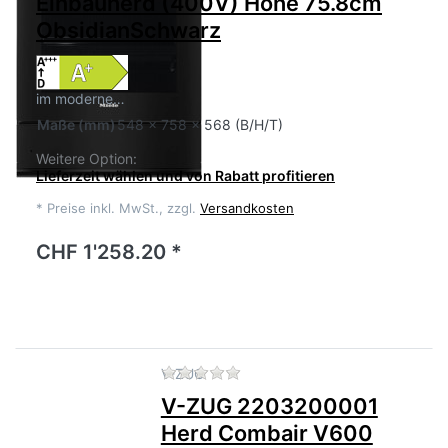
Einbauherd (400V) Höhe 75.8cm
ObsidianSchwarz
im moderne…
Maße
(mm)
548 x 758 x 568 (B/H/T)
Weitere Option:
Lieferzeit wählen und von Rabatt profitieren
*
Preise inkl. MwSt., zzgl.
Versandkosten
CHF 1'258.20 *
Zu diesem Produkt liegen no
V-ZUG
V-ZUG 2203200001
Herd Combair V600