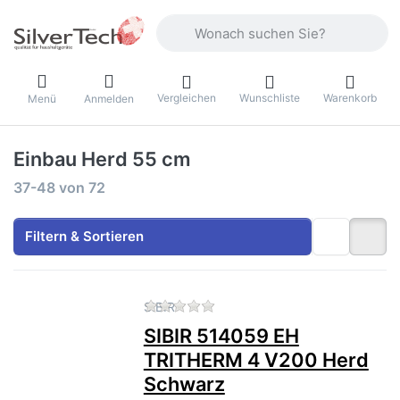
Geben Sie einen Suchbegriff ein. Währ
Vergleichen
Wunschliste
Warenkorb
Menü
Anmelden
Einbau Herd 55 cm
Suchergebnisse:
37-48
von
72
Filtern & Sortieren
Zu diesem Produkt liegen no
SIBIR
SIBIR 514059 EH
TRITHERM 4 V200 Herd
Schwarz