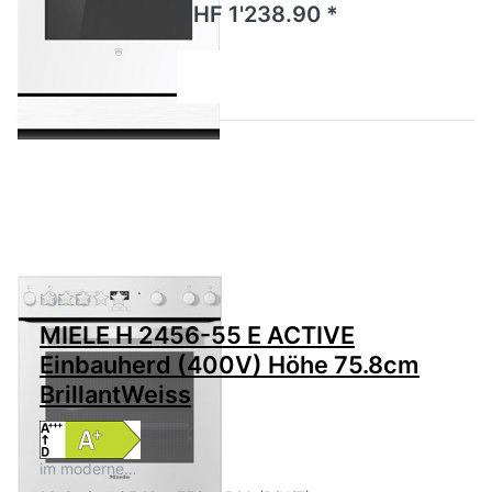
CHF 1'238.90 *
Zu diesem Produkt liegen noch keine Bewertu
MIELE
MIELE H 2456-55 E ACTIVE
Einbauherd (400V) Höhe 75.8cm
BrillantWeiss
im moderne…