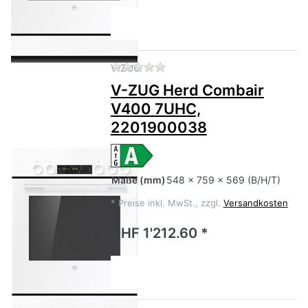
Zu diesem Produkt liegen no
V-ZUG
V-ZUG Herd Combair
V400 7UHC,
2201900038
Maße
(mm)
548 x 759 x 569 (B/H/T)
*
Preise inkl. MwSt., zzgl.
Versandkosten
CHF 1'212.60 *