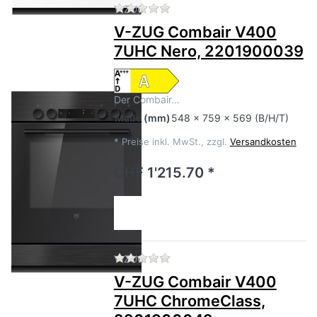
Zu diesem Produkt liegen no
V-ZUG
V-ZUG Combair V400
7UHC Nero, 2201900039
Der Combair…
Maße
(mm)
548 x 759 x 569 (B/H/T)
*
Preise inkl. MwSt., zzgl.
Versandkosten
CHF 1'215.70 *
Zu diesem Produkt liegen no
V-ZUG
V-ZUG Combair V400
7UHC ChromeClass,