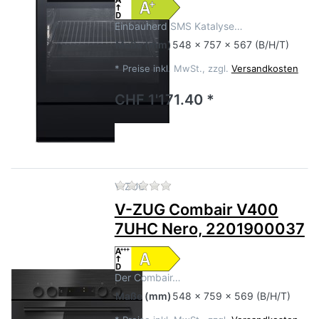
Einbauherd SMS Katalyse…
Maße
(mm)
548 x 757 x 567 (B/H/T)
*
Preise inkl. MwSt., zzgl.
Versandkosten
CHF 1'171.40 *
Zu diesem Produkt liegen no
V-ZUG
V-ZUG Combair V400
7UHC Nero, 2201900037
Der Combair…
Maße
(mm)
548 x 759 x 569 (B/H/T)