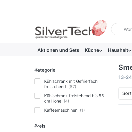
Geben Sie
Aktionen und Sets
Küche
Haushalt
Sm
Kategorie
Kategorie
Suche
13-24
Kühlschrank mit Gefrierfach
freistehend
Sort
Kühlschrank freistehend bis 85
cm Höhe
Kaffeemaschinen
Preis
Preis