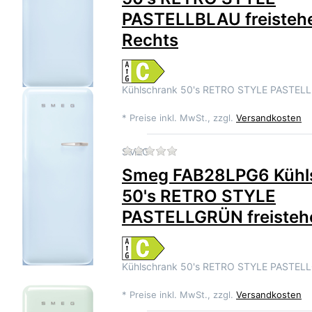
PASTELLBLAU freisteh
Rechts
Kühlschrank 50's RETRO STYLE PASTEL
*
Preise inkl. MwSt., zzgl.
Versandkosten
Zu diesem Produkt liegen 
SMEG
Smeg FAB28LPG6 Kühl
50's RETRO STYLE
PASTELLGRÜN freisteh
Kühlschrank 50's RETRO STYLE PASTEL
*
Preise inkl. MwSt., zzgl.
Versandkosten