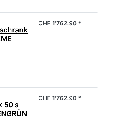
noch keine Bewertungen vor.
CHF 1'762.90 *
schrank
EME
…
noch keine Bewertungen vor.
CHF 1'762.90 *
 50's
TENGRÜN