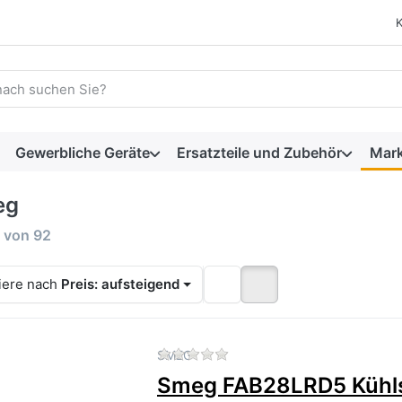
 einen Suchbegriff ein. Während Sie tippen, erscheinen automat
Gewerbliche Geräte
Ersatzteile und Zubehör
Mar
eg
rgebnisse:
von
92
iere nach
Preis: aufsteigend
Zu diesem Produkt liegen 
SMEG
Smeg FAB28LRD5 Kühl