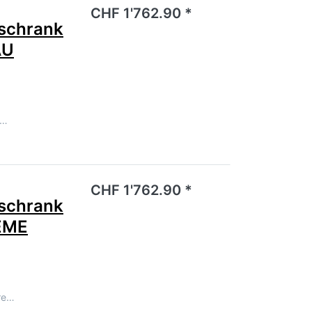
noch keine Bewertungen vor.
CHF 1'762.90 *
schrank
AU
e…
noch keine Bewertungen vor.
CHF 1'762.90 *
schrank
EME
re…