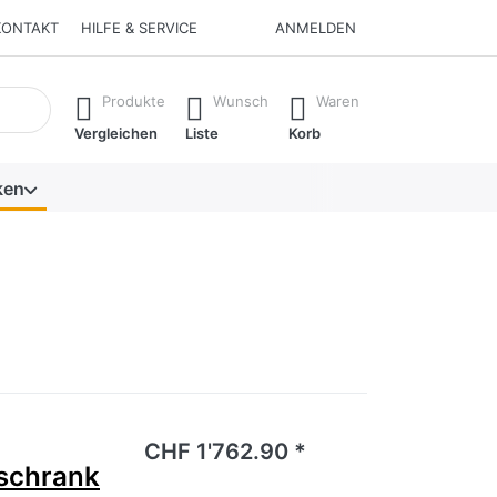
KONTAKT
HILFE & SERVICE
ANMELDEN
isch erste Ergebnisse. Drücken Sie die Eingabetaste, um alle 
Produkte
Wunsch
Waren
Vergleichen
Liste
Korb
ken
noch keine Bewertungen vor.
CHF 1'762.90 *
schrank