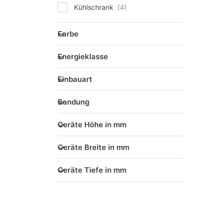
Kühlschrank
Farbe
Farbe
Energieklasse
Energieklasse
Einbauart
Einbauart
Bandung
Bandung
Geräte Höhe in mm
Geräte Höhe in mm
Geräte Breite in mm
Geräte Breite in mm
Geräte Tiefe in mm
Geräte Tiefe in mm