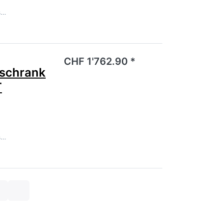
s…
noch keine Bewertungen vor.
CHF 1'762.90 *
schrank
T
s…