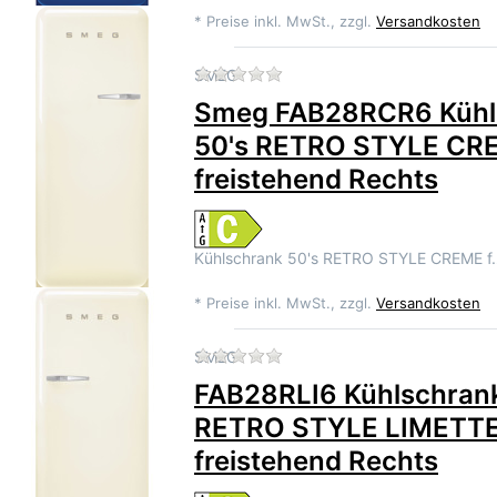
*
Preise inkl. MwSt., zzgl.
Versandkosten
Zu diesem Produkt liegen 
SMEG
Smeg FAB28RCR6 Kühl
50's RETRO STYLE CR
freistehend Rechts
Kühlschrank 50's RETRO STYLE CREME f
*
Preise inkl. MwSt., zzgl.
Versandkosten
Zu diesem Produkt liegen 
SMEG
FAB28RLI6 Kühlschrank
RETRO STYLE LIMET
freistehend Rechts