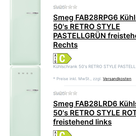
Zu diesem Produkt liegen 
SMEG
Smeg FAB28RPG6 Kühl
50's RETRO STYLE
PASTELLGRÜN freisteh
Rechts
Kühlschrank 50's RETRO STYLE PASTEL
*
Preise inkl. MwSt., zzgl.
Versandkosten
Zu diesem Produkt liegen 
SMEG
Smeg FAB28LRD6 Kühl
50's RETRO STYLE RO
freistehend links