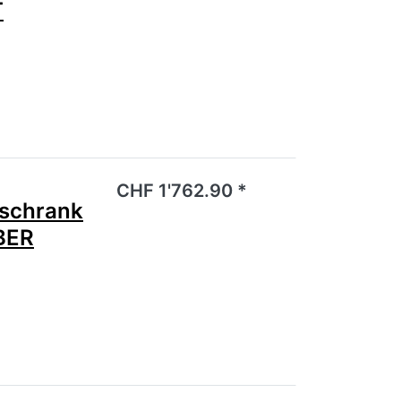
T
noch keine Bewertungen vor.
CHF 1'762.90 *
schrank
BER