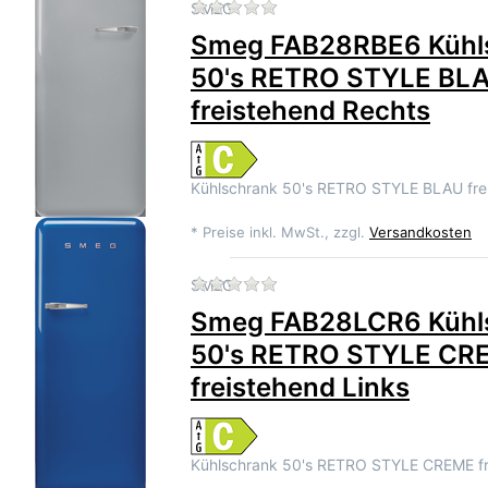
Zu diesem Produkt liegen 
SMEG
Smeg FAB28RBE6 Kühl
50's RETRO STYLE BL
freistehend Rechts
Kühlschrank 50's RETRO STYLE BLAU fr
*
Preise inkl. MwSt., zzgl.
Versandkosten
Zu diesem Produkt liegen 
SMEG
Smeg FAB28LCR6 Kühl
50's RETRO STYLE CR
freistehend Links
Kühlschrank 50's RETRO STYLE CREME f