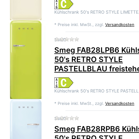
Kühlschrank 50's RETRO STYLE LIMETT
*
Preise inkl. MwSt., zzgl.
Versandkosten
Zu diesem Produkt liegen 
SMEG
Smeg FAB28LPB6 Kühl
50's RETRO STYLE
PASTELLBLAU freisteh
Kühlschrank 50's RETRO STYLE PASTEL
*
Preise inkl. MwSt., zzgl.
Versandkosten
Zu diesem Produkt liegen 
SMEG
Smeg FAB28RPB6 Kühl
50's RETRO STYLE