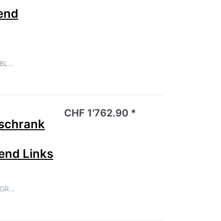
end
LBL…
noch keine Bewertungen vor.
CHF 1'762.90 *
schrank
end Links
LGR…