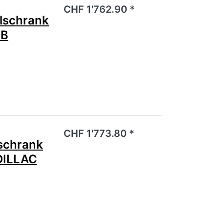
noch keine Bewertungen vor.
CHF 1'762.90 *
schrank
LB
noch keine Bewertungen vor.
CHF 1'773.80 *
schrank
DILLAC