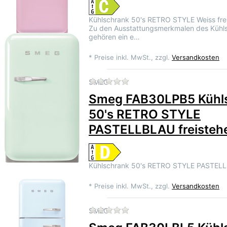
Kühlschrank 50's RETRO STYLE Weiss fre
Zu den Ausstattungsmerkmalen des Kühl
gehören ein e…
*
Preise inkl. MwSt., zzgl.
Versandkosten
Zu diesem Produkt liegen 
SMEG
Smeg FAB30LPB5 Kühl
50's RETRO STYLE
PASTELLBLAU freisteh
Kühlschrank 50's RETRO STYLE PASTEL
*
Preise inkl. MwSt., zzgl.
Versandkosten
Zu diesem Produkt liegen 
SMEG