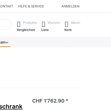
KONTAKT
HILFE & SERVICE
ANMELDEN
isch erste Ergebnisse. Drücken Sie die Eingabetaste, um alle 
Produkte
Wunsch
Waren
Vergleichen
Liste
Korb
ken
noch keine Bewertungen vor.
CHF 1'762.90 *
schrank