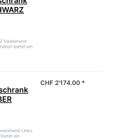
schrank
CHWARZ
 freistehend
nation bietet ein
noch keine Bewertungen vor.
CHF 2'174.00 *
schrank
BER
eistehend Links.
bietet ein