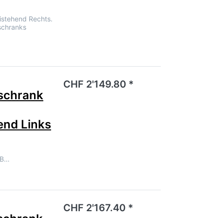
istehend Rechts.
schranks
noch keine Bewertungen vor.
CHF 2'149.80 *
schrank
end Links
LB…
noch keine Bewertungen vor.
CHF 2'167.40 *