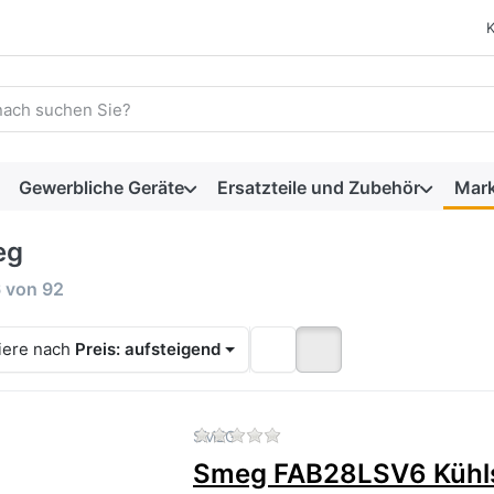
 einen Suchbegriff ein. Während Sie tippen, erscheinen automat
Gewerbliche Geräte
Ersatzteile und Zubehör
Mar
eg
rgebnisse:
6
von
92
iere nach
Preis: aufsteigend
Zu diesem Produkt liegen 
SMEG
Smeg FAB28LSV6 Kühl