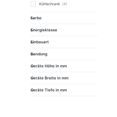
Kühlschrank
Farbe
Farbe
Energieklasse
Energieklasse
Einbauart
Einbauart
Bandung
Bandung
Geräte Höhe in mm
Geräte Höhe in mm
Geräte Breite in mm
Geräte Breite in mm
Geräte Tiefe in mm
Geräte Tiefe in mm