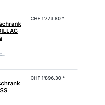
noch keine Bewertungen vor.
CHF 1'773.80 *
schrank
DILLAC
s
AC…
noch keine Bewertungen vor.
CHF 1'896.30 *
chrank
ISS