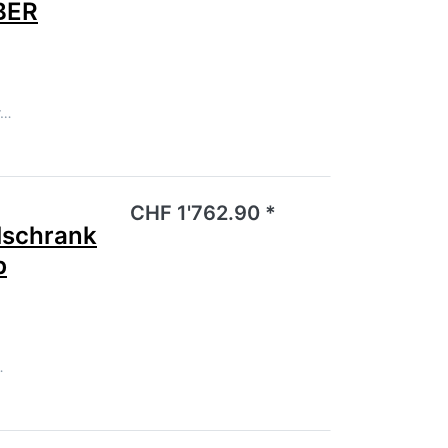
BER
r…
noch keine Bewertungen vor.
CHF 1'762.90 *
schrank
b
…