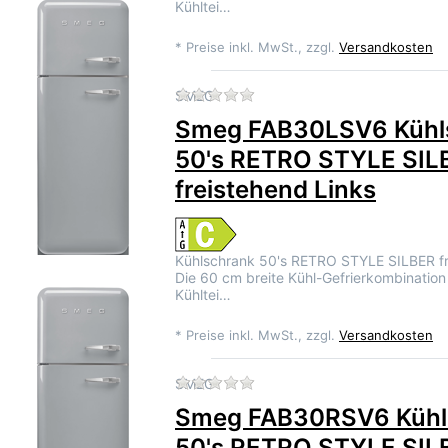
Kühltei…
*
Preise inkl. MwSt., zzgl.
Versandkosten
Zu diesem Produkt liegen 
SMEG
Smeg FAB30LSV6 Kühl
50's RETRO STYLE SIL
freistehend Links
Kühlschrank 50's RETRO STYLE SILBER fr
Die 60 cm breite Kühl-Gefrierkombination 
Kühltei…
*
Preise inkl. MwSt., zzgl.
Versandkosten
Zu diesem Produkt liegen 
SMEG
Smeg FAB30RSV6 Kühl
50's RETRO STYLE SIL