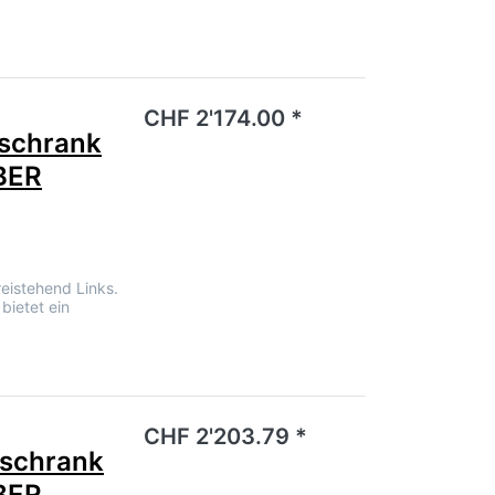
noch keine Bewertungen vor.
CHF 2'174.00 *
schrank
BER
eistehend Links.
bietet ein
noch keine Bewertungen vor.
CHF 2'203.79 *
schrank
BER