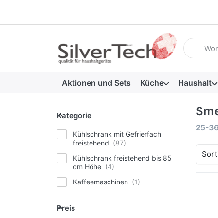
Geben Sie
Aktionen und Sets
Küche
Haushalt
Sm
Kategorie
Kategorie
Suche
25-3
Kühlschrank mit Gefrierfach
freistehend
Sort
Kühlschrank freistehend bis 85
cm Höhe
Kaffeemaschinen
Preis
Preis