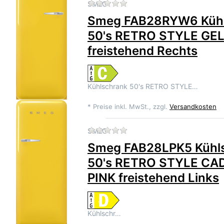
Zu diesem Produkt liegen 
SMEG
Smeg FAB28RYW6 Kühl
50's RETRO STYLE GE
freistehend Rechts
Kühlschrank 50's RETRO STYLE…
*
Preise inkl. MwSt., zzgl.
Versandkosten
Zu diesem Produkt liegen 
SMEG
Smeg FAB28LPK5 Kühl
50's RETRO STYLE CA
PINK freistehend Links
Kühlschr…