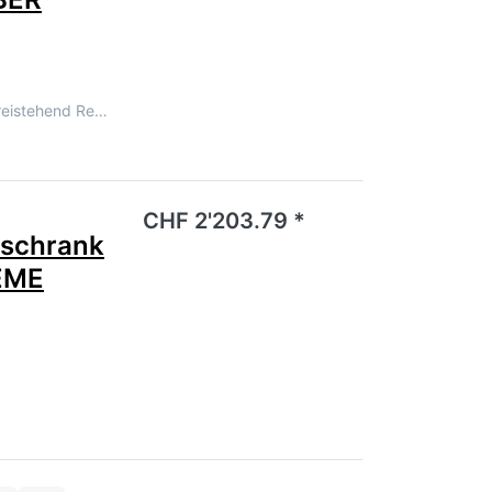
reistehend Re…
noch keine Bewertungen vor.
CHF 2'203.79 *
schrank
EME