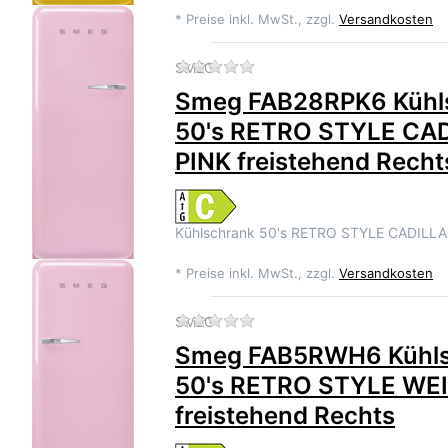
*
Preise inkl. MwSt., zzgl.
Versandkosten
Zu diesem Produkt liegen 
SMEG
Smeg FAB28RPK6 Kühl
50's RETRO STYLE CA
PINK freistehend Recht
Kühlschrank 50's RETRO STYLE CADILL
*
Preise inkl. MwSt., zzgl.
Versandkosten
Zu diesem Produkt liegen 
SMEG
Smeg FAB5RWH6 Kühls
50's RETRO STYLE WE
freistehend Rechts