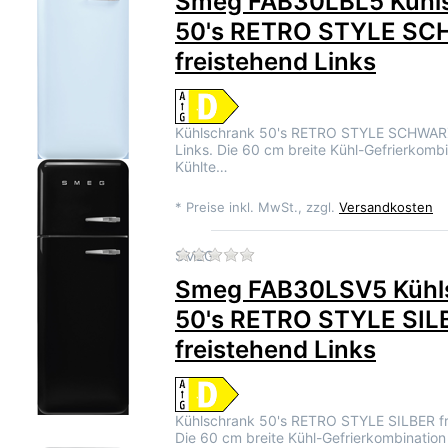
Smeg FAB30LBL5 Kühl
50's RETRO STYLE S
freistehend Links
Kühlschrank 50's RETRO STYLE SCHWARZ
Links. Die 60 cm breite Kühl-Gefrierkombi
Kühlte…
*
Preise inkl. MwSt., zzgl.
Versandkosten
Zu diesem Produkt liegen 
SMEG
Smeg FAB30LSV5 Kühl
50's RETRO STYLE SIL
freistehend Links
Kühlschrank 50's RETRO STYLE SILBER fr
Die 60 cm breite Kühl-Gefrierkombination 