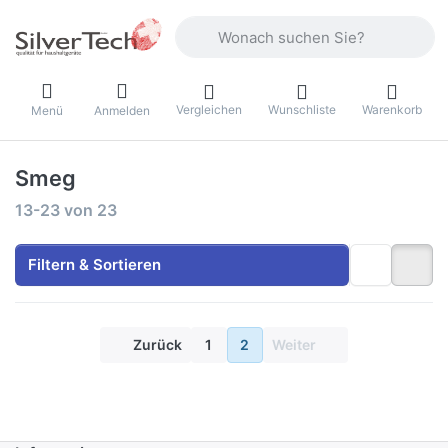
Geben Sie einen Suchbegriff ein. Währ
Vergleichen
Wunschliste
Warenkorb
Menü
Anmelden
Smeg
Suchergebnisse:
13-23
von
23
Filtern & Sortieren
Zurück
1
2
Weiter