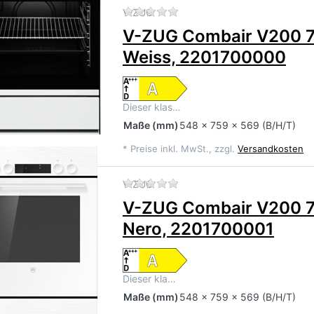
Zu diesem Produkt liegen 
V-ZUG
V-ZUG Combair V200 
Weiss, 2201700000
Dieser klas…
Maße
(mm)
548 x 759 x 569 (B/H/T)
*
Preise inkl. MwSt., zzgl.
Versandkosten
Zu diesem Produkt liegen 
V-ZUG
V-ZUG Combair V200 
Nero, 2201700001
Dieser kla…
Maße
(mm)
548 x 759 x 569 (B/H/T)