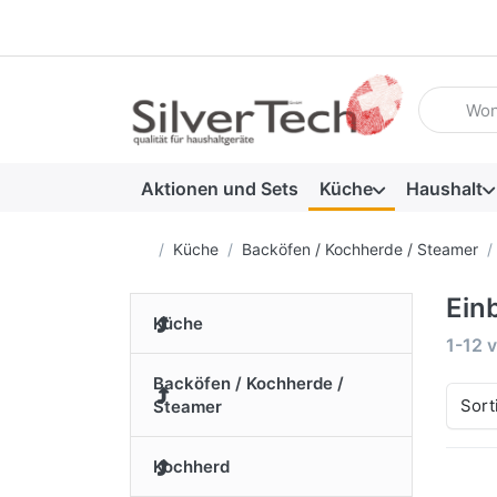
Geben Sie
Aktionen und Sets
Küche
Haushalt
Startseite
Küche
Backöfen / Kochherde / Steamer
Ein
Küche
Suche
1-12
v
Backöfen / Kochherde /
Sort
Steamer
Kochherd