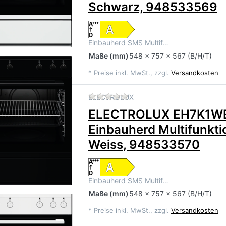
Schwarz, 948533569
Einbauherd SMS Multif…
Maße
(mm)
548 x 757 x 567 (B/H/T)
*
Preise inkl. MwSt., zzgl.
Versandkosten
Zu diesem Produkt liegen 
ELECTROLUX
ELECTROLUX EH7K1W
Einbauherd Multifunkt
Weiss, 948533570
Einbauherd SMS Multif…
Maße
(mm)
548 x 757 x 567 (B/H/T)
*
Preise inkl. MwSt., zzgl.
Versandkosten