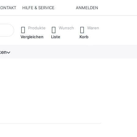
KONTAKT
HILFE & SERVICE
ANMELDEN
isch erste Ergebnisse. Drücken Sie die Eingabetaste, um alle 
Produkte
Wunsch
Waren
Vergleichen
Liste
Korb
ken
noch keine Bewertungen vor.