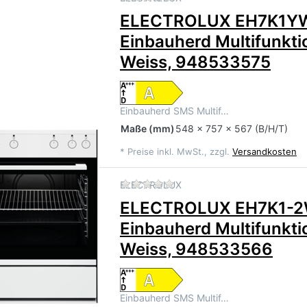
ELECTROLUX EH7K1Y
Einbauherd Multifunkt
Weiss, 948533575
Einbauherd SMS Multif…
Maße
(mm)
548 x 757 x 567 (B/H/T)
*
Preise inkl. MwSt., zzgl.
Versandkosten
Zu diesem Produkt liegen 
ELECTROLUX
ELECTROLUX EH7K1-
Einbauherd Multifunkt
Weiss, 948533566
Einbauherd SMS Multif…