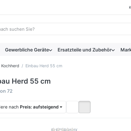
 einen Suchbegriff ein. Während Sie tippen, erscheinen automat
Gewerbliche Geräte
Ersatzteile und Zubehör
Mar
Kochherd
Einbau Herd 55 cm
bau Herd 55 cm
rgebnisse:
on
72
iere nach
Preis: aufsteigend
Zu diesem Produkt liegen 
ELECTROLUX