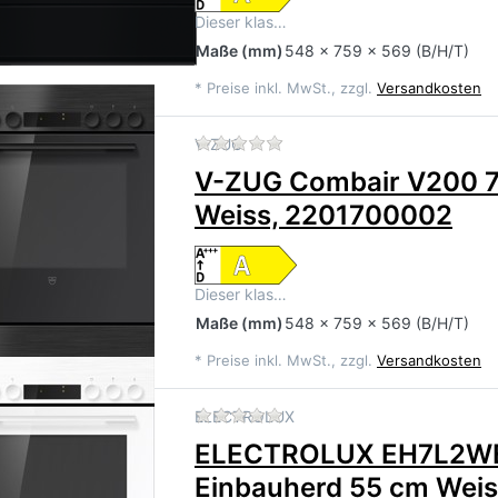
Dieser klas…
Maße
(mm)
548 x 759 x 569 (B/H/T)
*
Preise inkl. MwSt., zzgl.
Versandkosten
Zu diesem Produkt liegen 
V-ZUG
V-ZUG Combair V200 
Weiss, 2201700002
Dieser klas…
Maße
(mm)
548 x 759 x 569 (B/H/T)
*
Preise inkl. MwSt., zzgl.
Versandkosten
Zu diesem Produkt liegen 
ELECTROLUX
ELECTROLUX EH7L2W
Einbauherd 55 cm Weis