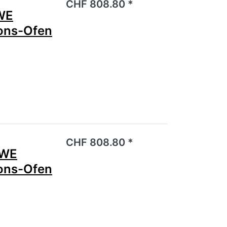
CHF 808.80 *
WE
ions-Ofen
noch keine Bewertungen vor.
CHF 808.80 *
2WE
ions-Ofen