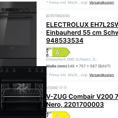
*
Preise inkl. MwSt., zzgl.
Versandkosten
Zu diesem Produkt liegen 
ELECTROLUX
ELECTROLUX EH7L2S
Einbauherd 55 cm Sch
948533534
Einbauherd SMS Schwarz. D…
Maße
(mm)
548 x 757 x 567 (B/H/T)
*
Preise inkl. MwSt., zzgl.
Versandkosten
Zu diesem Produkt liegen 
V-ZUG
V-ZUG Combair V200 
Nero, 2201700003