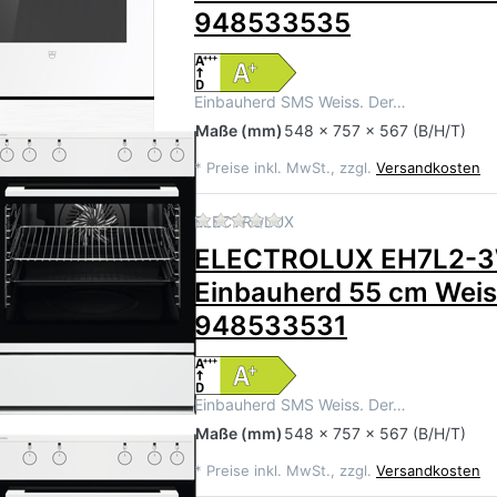
948533535
Einbauherd SMS Weiss. Der…
Maße
(mm)
548 x 757 x 567 (B/H/T)
*
Preise inkl. MwSt., zzgl.
Versandkosten
Zu diesem Produkt liegen 
ELECTROLUX
ELECTROLUX EH7L2-
Einbauherd 55 cm Weis
948533531
Einbauherd SMS Weiss. Der…
Maße
(mm)
548 x 757 x 567 (B/H/T)
*
Preise inkl. MwSt., zzgl.
Versandkosten