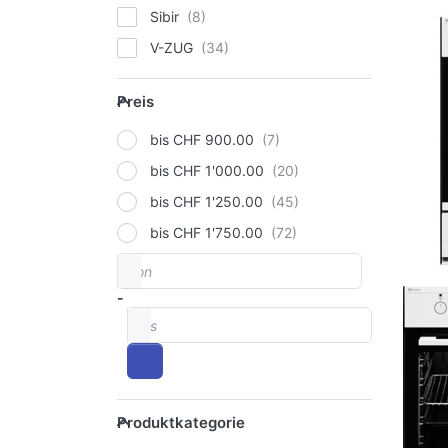
Sibir
V-ZUG
Preis
Preis
bis CHF 900.00
bis CHF 1'000.00
bis CHF 1'250.00
bis CHF 1'750.00
von
Preisspanne
-
bis
Produktkategorie
Produktkategorie