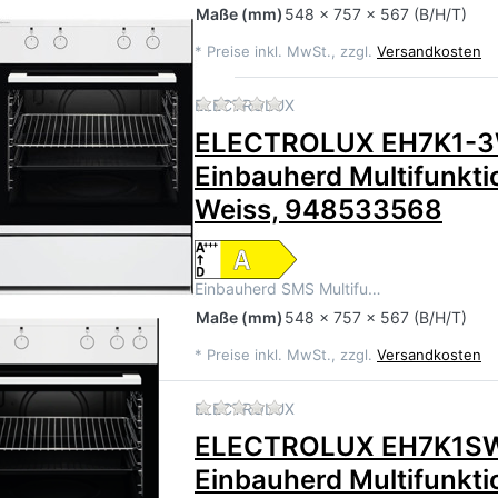
Maße
(mm)
548 x 757 x 567 (B/H/T)
*
Preise inkl. MwSt., zzgl.
Versandkosten
Zu diesem Produkt liegen 
ELECTROLUX
ELECTROLUX EH7K1-
Einbauherd Multifunkt
Weiss, 948533568
Einbauherd SMS Multifu…
Maße
(mm)
548 x 757 x 567 (B/H/T)
*
Preise inkl. MwSt., zzgl.
Versandkosten
Zu diesem Produkt liegen 
ELECTROLUX
ELECTROLUX EH7K1S
Einbauherd Multifunkt