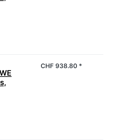
noch keine Bewertungen vor.
CHF 938.80 *
3WE
s,